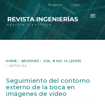
M
Register
Login
a
i
n
Toggle
N
navigati
a
v
i
g
a
t
i
o
HOME
ARCHIVES
VOL. 8 NO. 14 (2009)
n
ARTICLES
M
a
i
Seguimiento del contorno
n
externo de la boca en
C
o
imágenes de vídeo
n
t