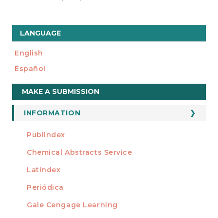
LANGUAGE
English
Español
Make
MAKE A SUBMISSION
a
Submission
INFORMATION
For Readers
Publindex
INDEXADA EN
For Authors
Chemical Abstracts Service
For Librarians
Latindex
Periódica
Gale Cengage Learning