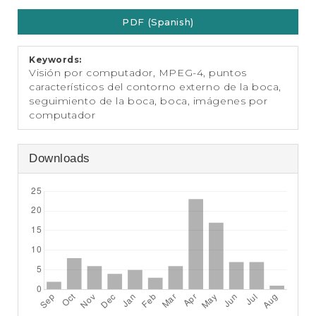
e
Article
n
PDF (Spanish)
Sidebar
t
S
i
Keywords:
d
Visión por computador, MPEG-4, puntos
e
característicos del contorno externo de la boca,
b
seguimiento de la boca, boca, imágenes por
a
computador
r
Downloads