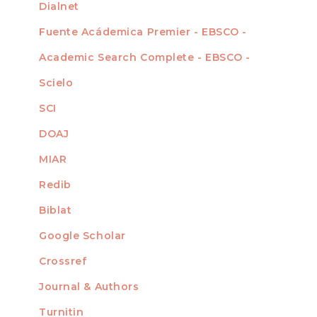
Dialnet
Fuente Acádemica Premier - EBSCO -
Academic Search Complete - EBSCO -
Scielo
SCI
DOAJ
MIAR
Redib
Biblat
Google Scholar
Crossref
MIEMBRO DE
Journal & Authors
Turnitin