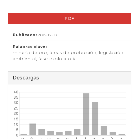
t
e
Barra
n
PDF
i
lateral
d
del
o
Publicado:
2015-12-18
p
artículo
r
Palabras clave:
i
minería de oro, áreas de protección, legislación
n
ambiental, fase exploratoria
c
i
p
Descargas
a
l
B
a
r
r
a
l
a
t