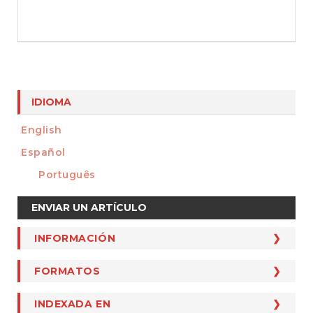
IDIOMA
English
Español
Português
Enviar
ENVIAR UN ARTÍCULO
un
artículo
INFORMACIÓN
INFORMACIÓN
Para Autores
FORMATOS
FORMATOS
Para Revisores
Cesión De Derechos De Autor
INDEXADA EN
INDEXADA EN
Para Lectores