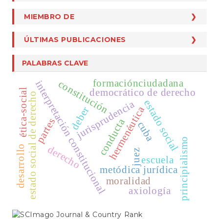
Formato Evaluación
Qualis Capes Categoría A1
Para Bibliotecólogos
MIEMBRO DE
MIEMBRO DE
Ficha Pares Y Autores
CLASE
Crossref
Plantilla Artículos
ÚLTIMAS PUBLICACIONES
Dialnet
Turnitin
DOAJ
PALABRAS CLAVE
Ebsco
formaciónciudadana
constitución
interpretación constitucional
MIAR
democrático de derecho
ética-social
estado social de derecho
estado social
jurisprudencia
Latindex
hermenéutica
deber
partes
conducta
Publindex
cuba
SciELO
principialismo
derecho
desarrollo
juez
Scopus
escuela
metódica jurídica
moralidad
axiología
SCIMAGO