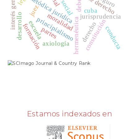
interés general
metódica jurídica
deber
Publindex
juez
cuba
SciELO
moralidad
desarrollo
jurisprudencia
principialismo
hermenéutica
constitución
escuela
derecho
Scopus
formación
conducta
partes
axiología
SCIMAGO
Estamos indexados en