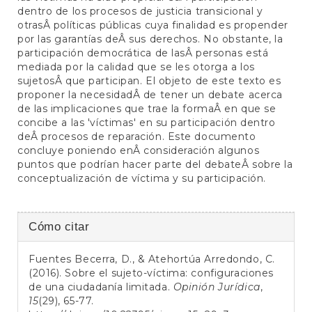
dentro de los procesos de justicia transicional y
otrasÂ políticas públicas cuya finalidad es propender
por las garantías deÂ sus derechos. No obstante, la
participación democrática de lasÂ personas está
mediada por la calidad que se les otorga a los
sujetosÂ que participan. El objeto de este texto es
proponer la necesidadÂ de tener un debate acerca
de las implicaciones que trae la formaÂ en que se
concibe a las 'víctimas' en su participación dentro
deÂ procesos de reparación. Este documento
concluye poniendo enÂ consideración algunos
puntos que podrían hacer parte del debateÂ sobre la
conceptualización de víctima y su participación.
Detalles
Cómo citar
del
Fuentes Becerra, D., & Atehortúa Arredondo, C.
artículo
(2016). Sobre el sujeto-víctima: configuraciones
de una ciudadanía limitada.
Opinión Jurídica
,
15
(29), 65-77.