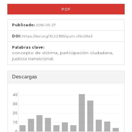
t
Barra
e
PDF
lateral
n
i
del
d
Publicado:
2016-05-27
artículo
o
p
DOI:
https://doi.org/10.22395/ojum.v15n29a3
r
i
Palabras clave:
concepto de víctima, participación ciudadana,
n
justicia transicional.
c
i
p
Descargas
a
l
B
a
r
r
a
l
a
t