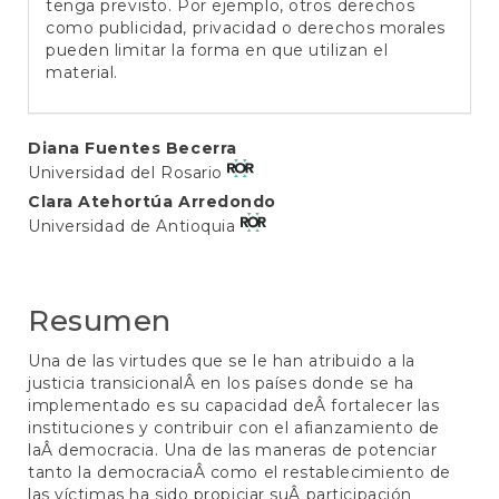
tenga previsto. Por ejemplo, otros derechos
como publicidad, privacidad o derechos morales
pueden limitar la forma en que utilizan el
material.
Contenido
Diana Fuentes Becerra
Universidad del Rosario
principal
Clara Atehortúa Arredondo
del
Universidad de Antioquia
artículo
Resumen
Una de las virtudes que se le han atribuido a la
justicia transicionalÂ en los países donde se ha
implementado es su capacidad deÂ fortalecer las
instituciones y contribuir con el afianzamiento de
laÂ democracia. Una de las maneras de potenciar
tanto la democraciaÂ como el restablecimiento de
las víctimas ha sido propiciar suÂ participación