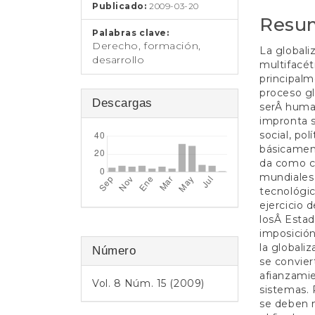
t
Publicado:
2009-03-20
e
artículo
artícul
Resu
n
Palabras clave:
i
Derecho, formación,
La global
d
desarrollo
multifacét
o
principalm
p
proceso gl
r
Descargas
serÂ human
i
impronta s
n
social, po
c
básicament
i
da como co
p
mundiales 
a
tecnológic
l
ejercicio 
B
losÂ Estado
a
imposición
r
la globali
Número
r
se convie
a
afianzamie
l
Vol. 8 Núm. 15 (2009)
sistemas. 
a
se deben m
t