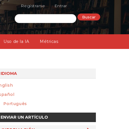
Registrarse
Entrar
Buscar
Uso de la IA
Métricas
IDIOMA
nglish
spañol
Português
nviar
ENVIAR UN ARTÍCULO
n