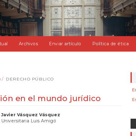
tual
Archivos
Enviar artículo
Política de ética
)
DERECHO PÚBLICO
E
ión en el mundo jurídico
E
nido
 Javier Vásquez Vásquez
E
Universitaria Luis Amigó
al
u