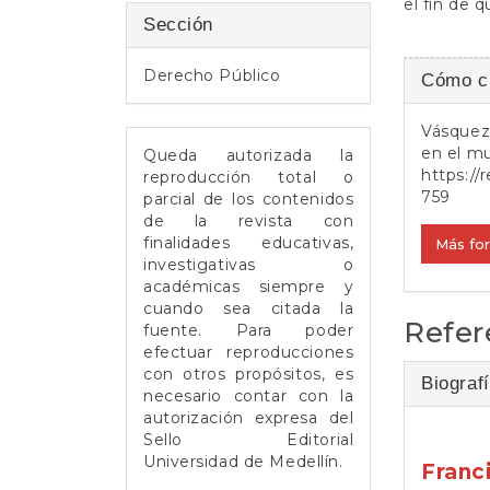
el fin de 
e
Sección
r
a
Detall
Derecho Público
Cómo ci
l
del
Vásquez 
artícul
en el mu
Queda autorizada la
https://
reproducción total o
759
parcial de los contenidos
de la revista con
finalidades educativas,
Más fo
investigativas o
académicas siempre y
cuando sea citada la
Refer
fuente. Para poder
efectuar reproducciones
con otros propósitos, es
Biografí
necesario contar con la
autorización expresa del
Sello Editorial
Universidad de Medellín.
Franc