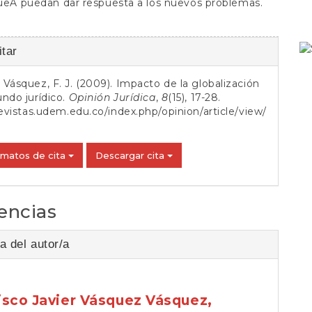
queÂ puedan dar respuesta a los nuevos problemas.
es
tar
Vásquez, F. J. (2009). Impacto de la globalización
o
ndo jurídico.
Opinión Jurídica
,
8
(15), 17-28.
revistas.udem.edu.co/index.php/opinion/article/view/
rmatos de cita
Descargar cita
encias
a del autor/a
isco Javier Vásquez Vásquez,