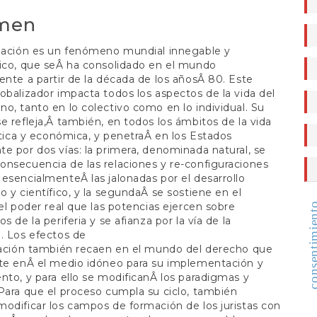
a
o
men
ización es un fenómeno mundial innegable y
ico, que seÂ ha consolidado en el mundo
ente a partir de la década de los añosÂ 80. Este
obalizador impacta todos los aspectos de la vida del
o, tanto en lo colectivo como en lo individual. Su
e refleja,Â también, en todos los ámbitos de la vida
lítica y económica, y penetraÂ en los Estados
e por dos vías: la primera, denominada natural, se
nsecuencia de las relaciones y re-configuraciones
esencialmenteÂ las jalonadas por el desarrollo
o y científico, y la segundaÂ se sostiene en el
del poder real que las potencias ejercen sobre
consentimi
s de la periferia y se afianza por la vía de la
. Los efectos de
zación también recaen en el mundo del derecho que
rte enÂ el medio idóneo para su implementación y
nto, y para ello se modificanÂ los paradigmas y
d
Para que el proceso cumpla su ciclo, también
odificar los campos de formación de los juristas con