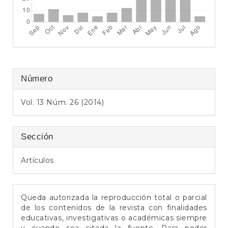
e
r
a
l
Número
Vol. 13 Núm. 26 (2014)
Sección
Artículos
Queda autorizada la reproducción total o parcial
de los contenidos de la revista con finalidades
educativas, investigativas o académicas siempre
y cuando sea citada la fuente. Para poder