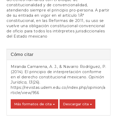
constitucionalidad y de convencionalidad,
atendiendo siempre el principio pro-persona. A partir
de su entrada en vigor en el artículo 1Â°
constitucional, en las Reformas de 2011, su uso se
vuelve una obligación constitucional-convencional
de oficio para todos los intérpretes jurisdiccionales
del Estado mexicano
Detalles
Cómo citar
del
Miranda Camarena, A. J., & Navarro Rodríguez, P.
artículo
(2014). El principio de interpretación conforme
en el derecho constitucional mexicano.
Opinión
Jurídica
,
13
(26).
https://revistas.udem.edu.co/index.php/opinion/a
rticle/view/956
Más formatos de cita
Descargar cita