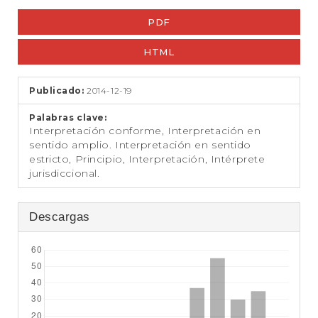
t
Barra
e
PDF
lateral
n
i
del
HTML
d
artículo
o
p
Publicado:
2014-12-19
r
i
Palabras clave:
n
Interpretación conforme, Interpretación en
c
sentido amplio. Interpretación en sentido
i
estricto, Principio, Interpretación, Intérprete
p
jurisdiccional.
a
l
B
Descargas
a
r
r
a
l
a
t