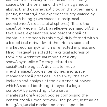
spaces. On the one hand, theÂ homogeneous,
abstract, and geometricÂ city; on the other hand, a
poetic, narrated,Â and experienced city walked by
humanÂ beings; two spaces in reciprocal
coexistenceÂ (sociospatial spheres). This is the
caseÂ of Medellin City1, a reflexive scenario ofÂ this
text. Lives, experiences, and perceptionsÂ of
individuals are seen in this city,Â duly framed within
a biopolitical networkÂ of the urban space and
market economy,Â which is reflected in press and
filing imagesÂ selected for a critical address of
theÂ city. Architectural models of a city
showÂ symbolic efficiency related to
social/technologicalÂ devices to move
merchandise,Â bodies, territories, and space
managementÂ practices. In this way, the text
includes anÂ analysis of the existence of power
whichÂ should be thought beyond a legal
contextÂ by spreading it to a set of
manifestationsÂ about bodies comprising the
constructedÂ urban network. The power, instead of
beingÂ a judicial marker, becomes operation