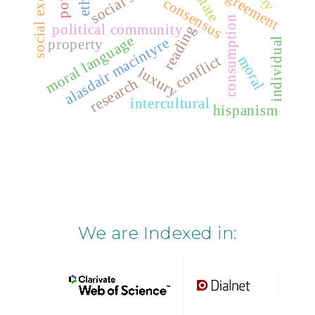
social exclusion
state
consensus
consumption
political community
reading
moral language
alasdair macintyre
individual
property
conflict
moral
luxury
research
intercultural
hispanism
We are Indexed in: