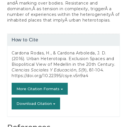
andÂ marking over bodies. Resistance and
domination,Â as tension in complexity, triggerÂ a
number of experiences within the heterogeneityÂ of
inhabited places that implyÂ urban heterotopias.
Article
How to Cite
Details
Cardona Rodas, H., & Cardona Arboleda, J. D.
(2016). Urban Heterotopia. Exclusion Spaces and
Biopolitical View of Medellin in the 20th Century.
Ciencias Sociales Y Educación
,
5
(9), 81-104.
https://doi.org/10.22395/csye.v5n9a4
More Citation Formats
Download Citation