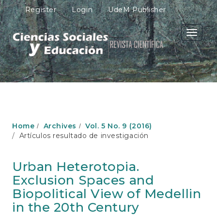
M
Register
Login
UdeM Publisher
a
i
n
Toggle
N
navigati
a
v
i
g
a
t
i
o
Home
Archives
Vol. 5 No. 9 (2016)
n
Artículos resultado de investigación
M
a
i
Urban Heterotopia.
n
Exclusion Spaces and
C
o
Biopolitical View of Medellin
n
in the 20th Century
t