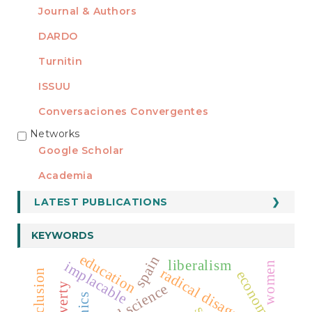
Journal & Authors
DARDO
Turnitin
ISSUU
Conversaciones Convergentes
Networks
REDES
Google Scholar
Academia
LATEST PUBLICATIONS
KEYWORDS
education
spain
liberalism
implacable
women
radical disagreement
economy
social science
poverty
ethics