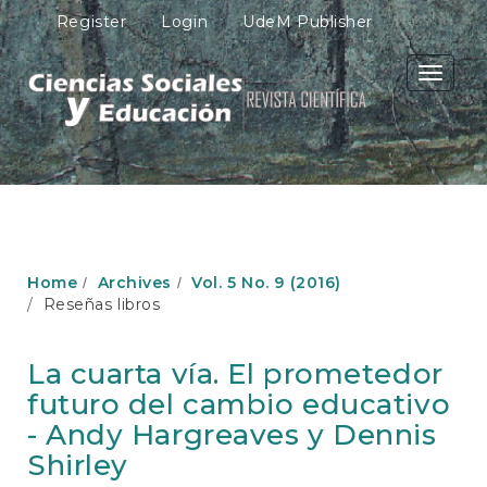
M
Register
Login
UdeM Publisher
a
i
n
Toggle
N
navigati
a
v
i
g
a
t
i
o
Home
Archives
Vol. 5 No. 9 (2016)
n
Reseñas libros
M
a
i
La cuarta vía. El prometedor
n
futuro del cambio educativo
C
o
- Andy Hargreaves y Dennis
n
Shirley
t