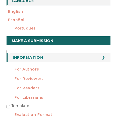
LANGUAGE
English
Español
Português
Make
MAKE A SUBMISSION
a
Submission
INFORMATION
INFORMATION
For Authors
For Reviewers
For Readers
For Librarians
Templates
TEMPLATES
Evaluation Format