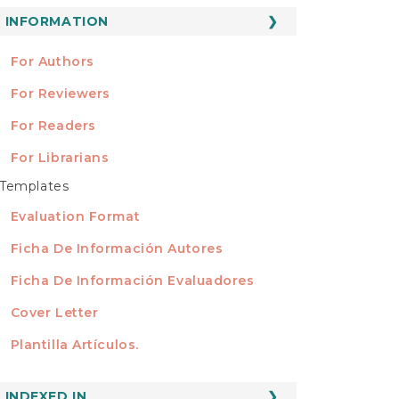
ubmission
INFORMATION
INFORMATION
For Authors
For Reviewers
For Readers
For Librarians
Templates
TEMPLATES
Evaluation Format
Ficha De Información Autores
Ficha De Información Evaluadores
Cover Letter
Plantilla Artículos.
INDEXED
INDEXED IN