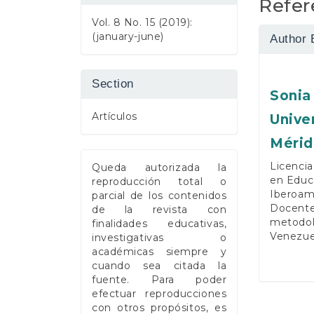
Refer
Vol. 8 No. 15 (2019):
(january-june)
Author 
Section
Sonia
Artículos
Unive
Mérid
Licencia
Queda autorizada la
en Educa
reproducción total o
Iberoam
parcial de los contenidos
Docente 
de la revista con
metodoló
finalidades educativas,
Venezue
investigativas o
académicas siempre y
cuando sea citada la
fuente. Para poder
efectuar reproducciones
con otros propósitos, es