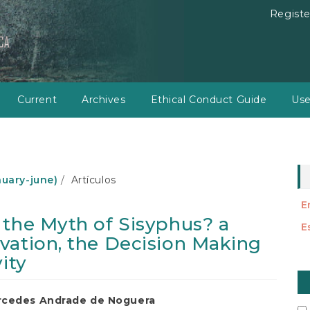
Registe
Current
Archives
Ethical Conduct Guide
Use
anuary-june)
Artículos
E
 the Myth of Sisyphus? a
E
vation, the Decision Making
ity
M
a
rcedes Andrade de Noguera