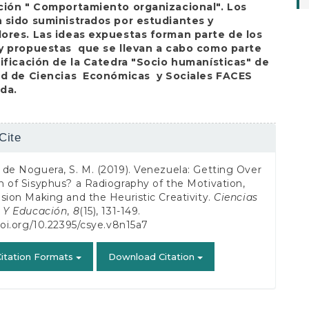
ción " Comportamiento organizacional". Los
 sido suministrados por estudiantes y
ores. Las ideas expuestas forman parte de los
y propuestas que se llevan a cabo como parte
nificación de la Catedra "Socio humanísticas" de
ad de Ciencias Económicas y Sociales FACES
da.
Cite
s
de Noguera, S. M. (2019). Venezuela: Getting Over
 of Sisyphus? a Radiography of the Motivation,
sion Making and the Heuristic Creativity.
Ciencias
s Y Educación
,
8
(15), 131-149.
doi.org/10.22395/csye.v8n15a7
itation Formats
Download Citation