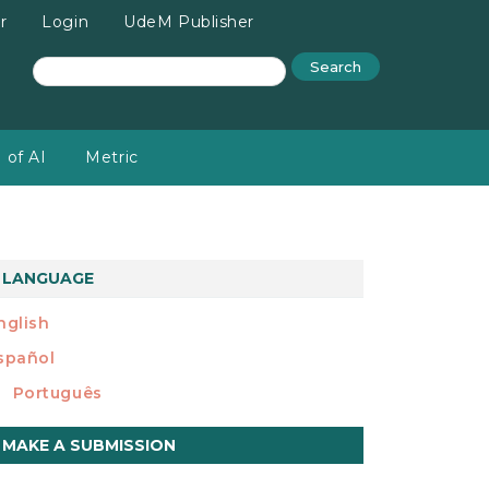
r
Login
UdeM Publisher
Search
 of AI
Metric
LANGUAGE
nglish
spañol
Português
ake
MAKE A SUBMISSION