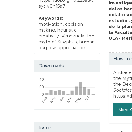
https://doi.org/10.22395/c
investiga
sye.v8n15a7
datos han
colaborad
Keywords:
estudios 
motivation, decision-
de la pla
making, heuristic
la Facult
creativity, Venezuela, the
ULA- Méri
myth of Sisyphus, human
purpose appreciation
Article
How to 
Detail
Downloads
Andrade 
the Myth
the Deci
Sociale
https://
More C
Issue