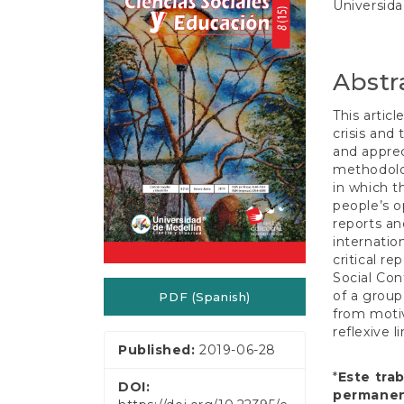
e
Universid
Sidebar
Article
n
t
Conten
S
i
Abstr
d
e
This artic
b
crisis and
a
and apprec
r
methodolog
in which t
people’s o
reports an
internatio
critical r
Social Con
of a group
PDF (Spanish)
from motiv
reflexive 
Published:
2019-06-28
*
Este tra
DOI:
permanent