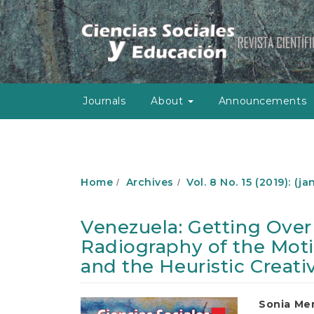
M
a
i
n
N
a
v
Journals
About
Announcements
i
g
a
t
i
o
Home
Archives
Vol. 8 No. 15 (2019): (j
n
M
a
Venezuela: Getting Over
i
Radiography of the Moti
n
C
and the Heuristic Creativ
o
n
t
Article
Main
Sonia Me