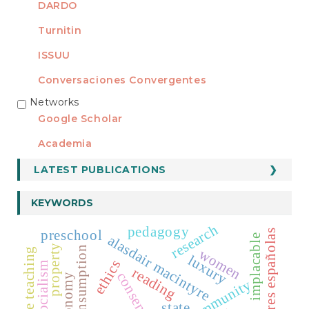
DARDO
Turnitin
ISSUU
Conversaciones Convergentes
Networks
REDES
Google Scholar
Academia
LATEST PUBLICATIONS
KEYWORDS
research
pedagogy
preschool
las mujeres españolas
alasdair macintyre
implacable
property
consumption
literature teaching
women
luxury
ethics
socialism
reading
consensus
economy
state