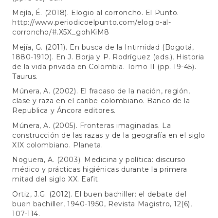
Mejía, É. (2018). Elogio al corroncho. El Punto.
http://www.periodicoelpunto.com/elogio-al-
corroncho/#.X5X_gohKiM8
Mejía, G. (2011). En busca de la Intimidad (Bogotá,
1880-1910). En J. Borja y P. Rodríguez (eds.), Historia
de la vida privada en Colombia. Tomo II (pp. 19-45).
Taurus.
Múnera, A. (2002). El fracaso de la nación, región,
clase y raza en el caribe colombiano. Banco de la
Republica y Áncora editores.
Múnera, A. (2005). Fronteras imaginadas. La
construcción de las razas y de la geografía en el siglo
XIX colombiano. Planeta.
Noguera, A. (2003). Medicina y política: discurso
médico y prácticas higiénicas durante la primera
mitad del siglo XX. Eafit.
Ortiz, J.G. (2012). El buen bachiller: el debate del
buen bachiller, 1940-1950, Revista Magistro, 12(6),
107-114.