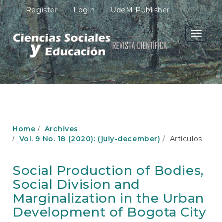
M
Register
Login
UdeM Publisher
a
i
n
Toggle
N
navigati
a
v
i
g
a
t
i
o
Home
Archives
n
Vol. 9 No. 18 (2020): (july-december)
Artículos
M
a
i
Social Production of Bodies,
n
Social Division and
C
o
Marginalization in the Urban
n
Development of Bogota City
t