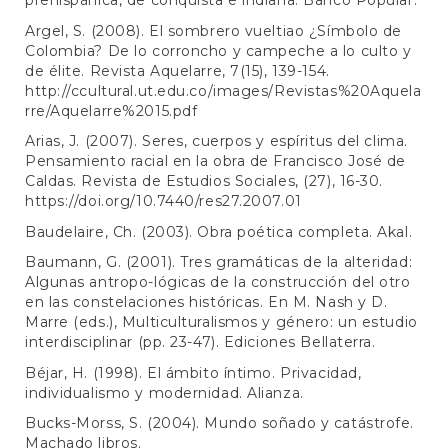
prehispánica, de conquista e indiana. Banco Popular.
Argel, S. (2008). El sombrero vueltiao ¿Símbolo de
Colombia? De lo corroncho y campeche a lo culto y
de élite. Revista Aquelarre, 7(15), 139-154.
http://ccultural.ut.edu.co/images/Revistas%20Aquela
rre/Aquelarre%2015.pdf
Arias, J. (2007). Seres, cuerpos y espíritus del clima.
Pensamiento racial en la obra de Francisco José de
Caldas. Revista de Estudios Sociales, (27), 16-30.
https://doi.org/10.7440/res27.2007.01
Baudelaire, Ch. (2003). Obra poética completa. Akal.
Baumann, G. (2001). Tres gramáticas de la alteridad:
Algunas antropo-lógicas de la construcción del otro
en las constelaciones históricas. En M. Nash y D.
Marre (eds.), Multiculturalismos y género: un estudio
interdisciplinar (pp. 23-47). Ediciones Bellaterra.
Béjar, H. (1998). El ámbito íntimo. Privacidad,
individualismo y modernidad. Alianza.
Bucks-Morss, S. (2004). Mundo soñado y catástrofe.
Machado libros.