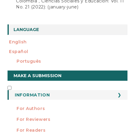
Colombia
Ciencias Sociales y Educación: Vol. 11
,
No. 21 (2022): (january-june)
LANGUAGE
English
Español
Português
Make
MAKE A SUBMISSION
a
Submission
INFORMATION
INFORMATION
For Authors
For Reviewers
For Readers