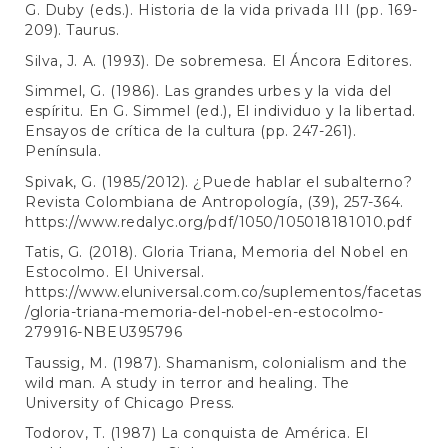
G. Duby (eds.). Historia de la vida privada III (pp. 169-
209). Taurus.
Silva, J. A. (1993). De sobremesa. El Áncora Editores.
Simmel, G. (1986). Las grandes urbes y la vida del
espíritu. En G. Simmel (ed.), El individuo y la libertad.
Ensayos de crítica de la cultura (pp. 247-261).
Península.
Spivak, G. (1985/2012). ¿Puede hablar el subalterno?
Revista Colombiana de Antropología, (39), 257-364.
https://www.redalyc.org/pdf/1050/105018181010.pdf
Tatis, G. (2018). Gloria Triana, Memoria del Nobel en
Estocolmo. El Universal.
https://www.eluniversal.com.co/suplementos/facetas
/gloria-triana-memoria-del-nobel-en-estocolmo-
279916-NBEU395796
Taussig, M. (1987). Shamanism, colonialism and the
wild man. A study in terror and healing. The
University of Chicago Press.
Todorov, T. (1987) La conquista de América. El