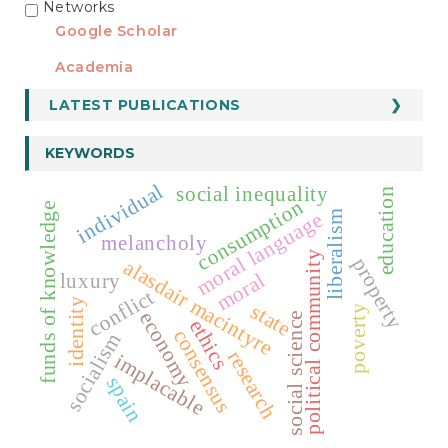
Networks
REDES
Google Scholar
Academia
LATEST PUBLICATIONS
KEYWORDS
individual
social inequality
education
consumption
funds of knowledge
moral language
liberalism
melancholy
political community
property
alasdair macintyre
moral
luxury
conflict
identity
state
poverty
economy
social science
ethics
consensus
socialism
research
implacable
spain