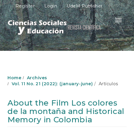
M
Register
Login
UdeM Publisher
a
i
n
Toggle
N
navigati
a
v
i
g
a
t
i
o
Home
Archives
n
Vol. 11 No. 21 (2022): (january-june)
Artículos
M
a
i
About the Film Los colores
n
de la montaña and Historical
C
o
Memory in Colombia
n
t