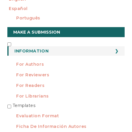
Español
Português
Make
MAKE A SUBMISSION
a
Submission
INFORMATION
INFORMATION
For Authors
For Reviewers
For Readers
For Librarians
Templates
TEMPLATES
Evaluation Format
Ficha De Información Autores