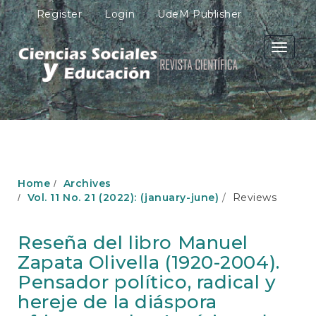
M
Register
Login
UdeM Publisher
a
i
n
Toggle
N
navigati
a
v
i
g
a
t
i
o
Home
Archives
n
Vol. 11 No. 21 (2022): (january-june)
Reviews
M
a
i
Reseña del libro Manuel
n
Zapata Olivella (1920-2004).
C
o
Pensador político, radical y
n
hereje de la diáspora
t