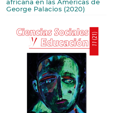
africana en las Américas de
e
n
George Palacios (2020)
t
S
i
Article
d
Sidebar
e
b
a
r