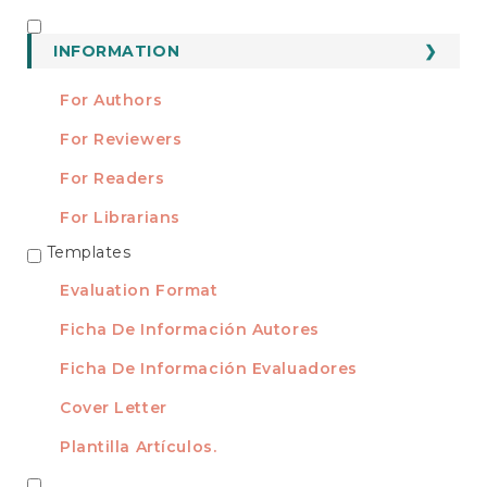
a
Submission
INFORMATION
INFORMATION
For Authors
For Reviewers
For Readers
For Librarians
Templates
TEMPLATES
Evaluation Format
Ficha De Información Autores
Ficha De Información Evaluadores
Cover Letter
Plantilla Artículos.