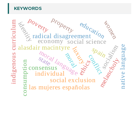
KEYWORDS
property
poverty
women
indigenous curriculum
education
identity
radical disagreement
economy
social science
socialism
alasdair macintyre
native language
spain
luxury
moral language
moral
conflict
state
melancholy
ethics
consumption
consensus
individual
social exclusion
las mujeres españolas