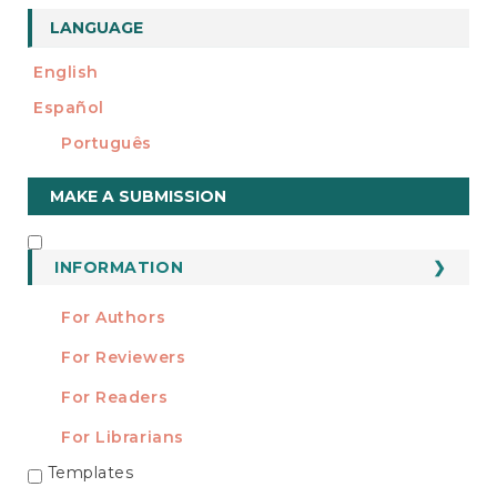
LANGUAGE
English
Español
Português
Make
MAKE A SUBMISSION
a
Submission
INFORMATION
INFORMATION
For Authors
For Reviewers
For Readers
For Librarians
Templates
TEMPLATES