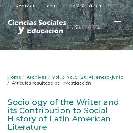
M
Register
Login
UdeM Publisher
a
i
n
Toggle
N
navigati
a
v
i
g
a
t
i
o
Home
Archives
Vol. 3 No. 5 (2014): enero-junio
n
Artículos resultado de investigación
M
a
i
Sociology of the Writer and
n
its Contribution to Social
C
o
History of Latin American
n
Literature
t