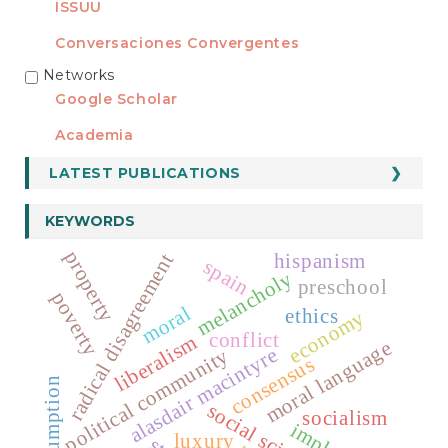
ISSUU
Conversaciones Convergentes
Networks
REDES
Google Scholar
Academia
LATEST PUBLICATIONS
KEYWORDS
property
hispanism
radical disagreement
spain
melancholy
preschool
poverty
moral
ethics
economy
conflict
liberalism
moral language
alasdair macintyre
political community
consensus
consumption
social science
socialism
luxury