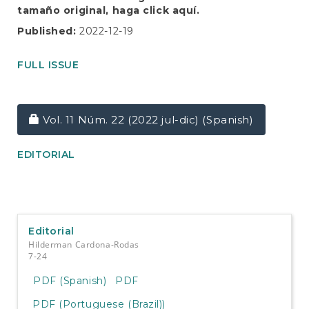
tamaño original, haga click
aquí.
Published:
2022-12-19
FULL ISSUE
Requires Subscription
Vol. 11 Núm. 22 (2022 jul-dic) (Spanish)
EDITORIAL
Editorial
Hilderman Cardona-Rodas
7-24
PDF (Spanish)
PDF
PDF (Portuguese (Brazil))