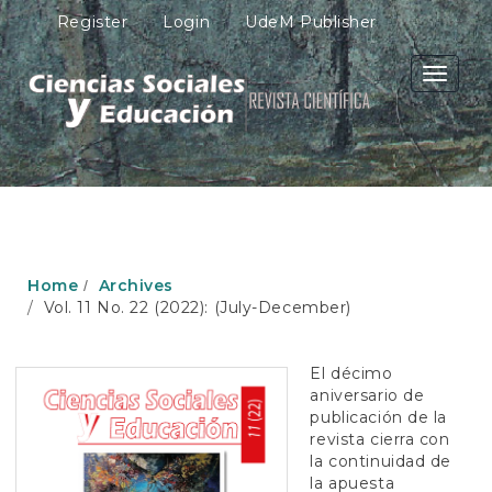
M
Register
Login
UdeM Publisher
a
i
n
Toggle
N
navigati
a
v
i
g
a
t
i
o
Home
Archives
n
Vol. 11 No. 22 (2022): (July-December)
M
a
i
El décimo
n
aniversario de
C
publicación de la
o
revista cierra con
n
la continuidad de
t
la apuesta