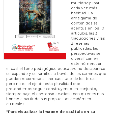
e
multidisciplinar
n
cada vez más
t
habitual. La
S
amalgama de
i
contenidos se
d
acentúa en los 10
e
artículos, las 3
b
traducciones y las
a
2 reseñas
r
publicadas; las
perspectivas se
diversifican en
este número, en
el cual el tono pedagógico educativo no desaparece,
se expande y se ramifica a través de los caminos que
pueden recorrerse al leer cada uno de los textos,
pero no es el eje de esta pluralidad que
pretendemos seguir construyendo en conjunto,
siempre bajo el consenso acusioso con quienes nos
honran a partir de sus propuestas académico
culturales.
*Para visualizar la imagen de carátula en su