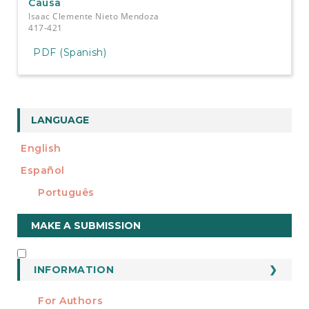
Causa
Isaac Clemente Nieto Mendoza
417-421
PDF (Spanish)
LANGUAGE
English
Español
Português
Make
MAKE A SUBMISSION
a
Submission
INFORMATION
INFORMATION
For Authors