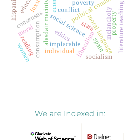
education
political community
hispanism
luxury
alasdair macintyre
poverty
literature teaching
conflict
melancholy
consensus
property
social science
moral language
state
consumption
moral
ethics
liberalism
reading
spain
implacable
women
individual
socialism
We are Indexed in: