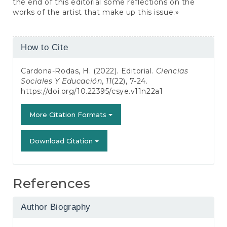
the end of this editorial some reflections on the
works of the artist that make up this issue.»
Article
How to Cite
Details
Cardona-Rodas, H. (2022). Editorial.
Ciencias
Sociales Y Educación
,
11
(22), 7-24.
https://doi.org/10.22395/csye.v11n22a1
More Citation Formats
Download Citation
References
Author Biography