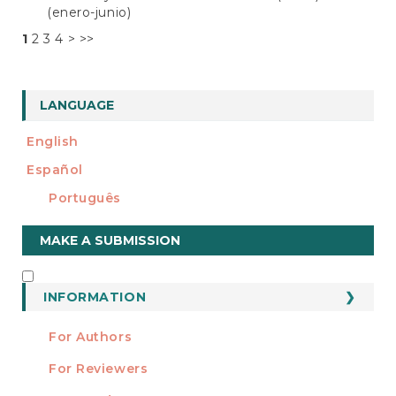
(enero-junio)
1
2
3
4
>
>>
LANGUAGE
English
Español
Português
Make
MAKE A SUBMISSION
a
Submission
INFORMATION
INFORMATION
For Authors
For Reviewers