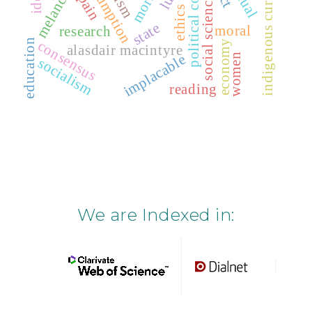
political community
indigenous curriculum
consumption
melancholy
spain
social science
ethics
state
moral
research
education
consensus
economy
alasdair macintyre
implacable
women
socialism
reading
We are Indexed in: