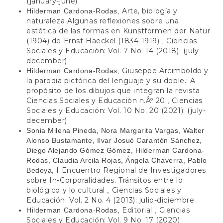
(january-june)
Arte, biología y
Hilderman Cardona-Rodas,
naturaleza Algunas reflexiones sobre una
estética de las formas en Kunstformen der Natur
(1904) de Ernst Haeckel (1834-1919)
Ciencias
,
Sociales y Educación: Vol. 7 No. 14 (2018): (july-
december)
Giuseppe Arcimboldo y
Hilderman Cardona-Rodas,
la parodia pictórica del lenguaje y su doble.: A
propósito de los dibujos que integran la revista
Ciencias Sociales y Educación n.Âº 20
Ciencias
,
Sociales y Educación: Vol. 10 No. 20 (2021): (july-
december)
Sonia Milena Pineda, Nora Margarita Vargas, Walter
Alonso Bustamante, Ilvar Josué Carantón Sánchez,
Diego Alejando Gómez Gómez, Hilderman Cardona-
Rodas, Claudia Arcila Rojas, Ángela Chaverra, Pablo
I Encuentro Regional de Investigadores
Bedoya,
sobre In-Corporalidades. Tránsitos entre lo
biológico y lo cultural
Ciencias Sociales y
,
Educación: Vol. 2 No. 4 (2013): julio-diciembre
Editorial
Ciencias
Hilderman Cardona-Rodas,
,
Sociales y Educación: Vol. 9 No. 17 (2020):