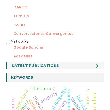
DARDO
Turnitin
ISSUU
Conversaciones Convergentes
Networks
REDES
Google Scholar
Academia
LATEST PUBLICATIONS
KEYWORDS
(thesaurus)
moral language
poverty
preschool
property
individual
liberalism
conflict
identity
luxury