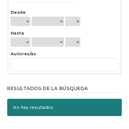
t
e
n
Desde
i
d
o
Hasta
p
r
i
n
Autores/as
c
i
p
a
l
B
RESULTADOS DE LA BÚSQUEDA
a
r
r
No hay resultados
a
l
a
t