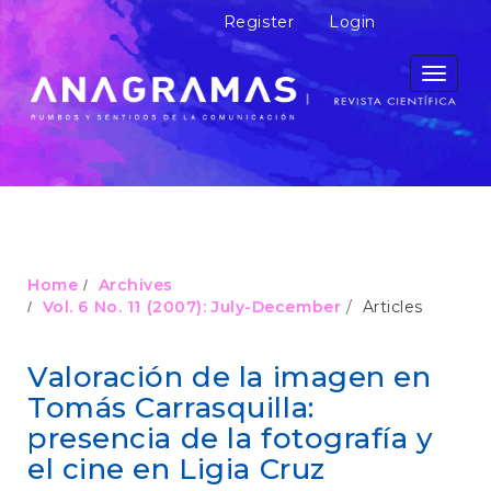
M
Register
Login
a
i
n
Toggle
N
navigati
a
v
i
g
a
t
i
o
Home
Archives
n
Vol. 6 No. 11 (2007): July-December
Articles
M
a
i
Valoración de la imagen en
n
Tomás Carrasquilla:
C
o
presencia de la fotografía y
n
el cine en Ligia Cruz
t