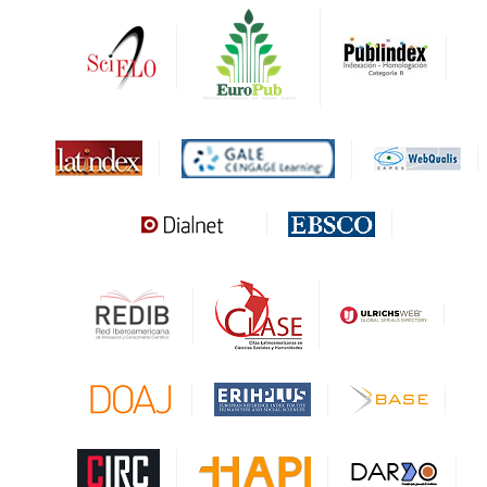
DRJI
DARDO
Biblat
MIAR
Sapiens Research
HESBURGH
Gale Cengage Learning
CAPES