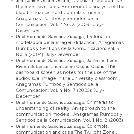
Drácula: The blood like
Jhon Jaime Osorio Osorio,
the love never dies. Hermeneutic analysis of the
blood in Francis Ford Coppola's movie
,
Anagramas Rumbos y Sentidos de la
Comunicación: Vol. 2 No. 3 (2003): July-
December
La función
Uriel Hernando Sanchez Zuluaga,
modeladora de la imagen didáctica
Anagramas
,
Rumbos y Sentidos de la Comunicación: Vol. 3
No. 5 (2004): July-December
Uriel Hernando Sánchez Zuluaga, Jerónimo León
The
Rivera Betancur, Jhon Jaime Osorio Osorio,
dashboard screen as notes for the use of the
audiovisual image in the university classroom
,
Anagramas Rumbos y Sentidos de la
Comunicación: Vol. 4 No. 7 (2005): July-
December
Chimeras to
Uriel Hernando Sánchez Zuluaga,
understanding of reality. An approach to the
communication models
Anagramas Rumbos y
,
Sentidos de la Comunicación: Vol. 1 No. 2 (2003)
Colombia,
Uriel Hernando Sánchez Zuluaga,
communication and crisis The Twilight Zone
,