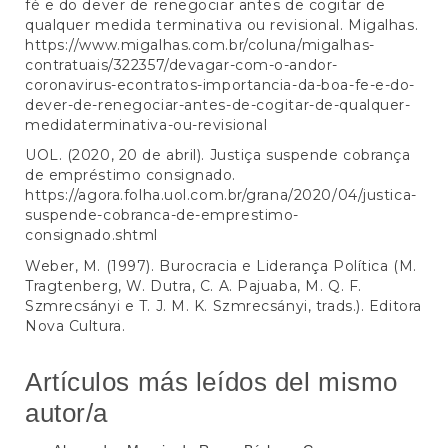
fé e do dever de renegociar antes de cogitar de
qualquer medida terminativa ou revisional. Migalhas.
https://www.migalhas.com.br/coluna/migalhas-
contratuais/322357/devagar-com-o-andor-
coronavirus-econtratos-importancia-da-boa-fe-e-do-
dever-de-renegociar-antes-de-cogitar-de-qualquer-
medidaterminativa-ou-revisional
UOL. (2020, 20 de abril). Justiça suspende cobrança
de empréstimo consignado.
https://agora.folha.uol.com.br/grana/2020/04/justica-
suspende-cobranca-de-emprestimo-
consignado.shtml
Weber, M. (1997). Burocracia e Liderança Política (M.
Tragtenberg, W. Dutra, C. A. Pajuaba, M. Q. F.
Szmrecsányi e T. J. M. K. Szmrecsányi, trads.). Editora
Nova Cultura.
Artículos más leídos del mismo
autor/a