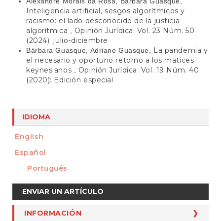
Alexandre Morais da Rosa, Bárbara Guasque,
Inteligencia artificial, sesgos algorítmicos y
racismo: el lado desconocido de la justicia
algorítmica
Opinión Jurídica: Vol. 23 Núm. 50
,
(2024): julio-diciembre
La pandemia y
Bárbara Guasque, Adriane Guasque,
el necesario y oportuno retorno a los matices
keynesianos
Opinión Jurídica: Vol. 19 Núm. 40
,
(2020): Edición especial
IDIOMA
English
Español
Português
Enviar
ENVIAR UN ARTÍCULO
un
artículo
INFORMACIÓN
INFORMACIÓN