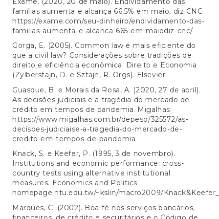
Exame. (2020, 20 de maio). Endividamento das
famílias aumenta e alcança 66,5% em maio, diz CNC.
https://exame.com/seu-dinheiro/endividamento-das-
familias-aumenta-e-alcanca-665-em-maiodiz-cnc/
Gorga, E. (2005). Common law é mais eficiente do
que a civil law? Considerações sobre tradições de
direito e eficiência econômica. Direito e Economia
(Zylberstajn, D. e Sztajn, R. Orgs). Elsevier.
Guasque, B. e Morais da Rosa, A. (2020, 27 de abril).
As decisões judiciais e a tragédia do mercado de
crédito em tempos de pandemia. Migalhas.
https://www.migalhas.com.br/depeso/325572/as-
decisoes-judiciaise-a-tragedia-do-mercado-de-
credito-em-tempos-de-pandemia
Knack, S. e Keefer, P. (1995, 3 de novembro).
Institutions and economic performance: cross-
country tests using alternative institutional
measures. Economics and Politics.
homepage.ntu.edu.tw/~kslin/macro2009/Knack&Keefer_1
Marques, C. (2002). Boa-fé nos serviços bancários,
financeiros, de crédito e securitários e o Código de