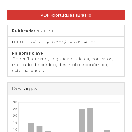
t
e
Barra
n
PDF (portugués (Brasil))
lateral
i
d
del
o
Publicado:
2020-12-19
artículo
p
r
DOI:
https://doi.org/10.22395/ojum.v19n40a27
i
n
Palabras clave:
Poder Judiciario, seguridad jurídica, contratos,
c
mercado de crédito, desarrollo económico,
i
externalidades
p
a
l
Descargas
B
a
r
r
a
l
a
t