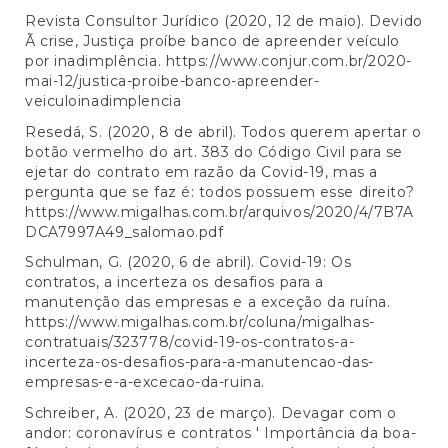
Revista Consultor Jurídico (2020, 12 de maio). Devido
Ã crise, Justiça proíbe banco de apreender veículo
por inadimplência.
https://www.conjur.com.br/2020-
mai-12/justica-proibe-banco-apreender-
veiculoinadimplencia
Resedá, S. (2020, 8 de abril). Todos querem apertar o
botão vermelho do art. 383 do Código Civil para se
ejetar do contrato em razão da Covid-19, mas a
pergunta que se faz é: todos possuem esse direito?
https://www.migalhas.com.br/arquivos/2020/4/7B7A
DCA7997A49_salomao.pdf
Schulman, G. (2020, 6 de abril). Covid-19: Os
contratos, a incerteza os desafios para a
manutenção das empresas e a exceção da ruína.
https://www.migalhas.com.br/coluna/migalhas-
contratuais/323778/covid-19-os-contratos-a-
incerteza-os-desafios-para-a-manutencao-das-
empresas-e-a-excecao-da-ruina
.
Schreiber, A. (2020, 23 de março). Devagar com o
andor: coronavírus e contratos ' Importância da boa-