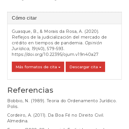
Detalles
Cómo citar
del
Guasque, B., & Morais da Rosa, A. (2020).
artículo
Reflejos de la judicialización del mercado de
crédito en tiempos de pandemia.
Opinión
Jurídica
,
19
(40), 579-593.
https://doi.org/10.22395/ojum.v19n40a27
Más formatos de cita
Descargar cita
Referencias
Bobbio, N. (1989). Teoria do Ordenamento Jurídico.
Polis.
Cordeiro, A. (2011). Da Boa Fé no Direito Civil.
Almedina.