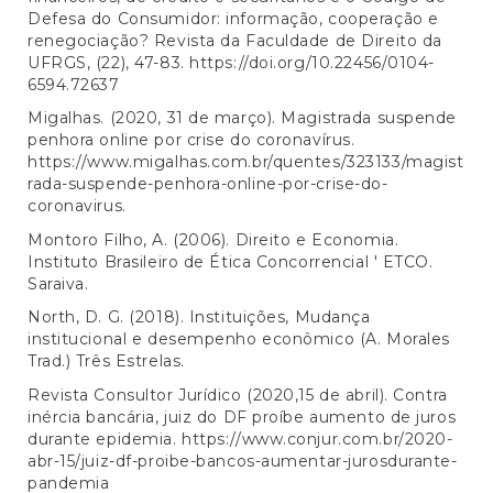
Defesa do Consumidor: informação, cooperação e
renegociação? Revista da Faculdade de Direito da
UFRGS, (22), 47-83.
https://doi.org/10.22456/0104-
6594.72637
Migalhas. (2020, 31 de março). Magistrada suspende
penhora online por crise do coronavírus.
https://www.migalhas.com.br/quentes/323133/magist
rada-suspende-penhora-online-por-crise-do-
coronavirus
.
Montoro Filho, A. (2006). Direito e Economia.
Instituto Brasileiro de Ética Concorrencial ' ETCO.
Saraiva.
North, D. G. (2018). Instituições, Mudança
institucional e desempenho econômico (A. Morales
Trad.) Três Estrelas.
Revista Consultor Jurídico (2020,15 de abril). Contra
inércia bancária, juiz do DF proíbe aumento de juros
durante epidemia.
https://www.conjur.com.br/2020-
abr-15/juiz-df-proibe-bancos-aumentar-jurosdurante-
pandemia