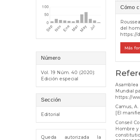
Detall
e
Cómo ci
r
del
a
Rousseau
l
artícul
del hom
https://
Más fo
Número
Refer
Vol. 19 Núm. 40 (2020):
Edición especial
Asamblea G
Mundial pa
https://ww
Sección
Camus, A.
[El manif
Editorial
Conseil Co
Hombre y 
constitutio
Queda autorizada la