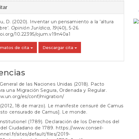
es
tar
, D. (2020). Inventar un pensamiento a la ’altura
o
bre’.
Opinión Jurídica
,
19
(40), 5-26.
doi.org/10.22395/ojum.v19n40a1
rmatos de cita
Descargar cita
encias
eneral de las Naciones Unidas (2018). Pacto
ra una Migración Segura, Ordenada y Regular.
w.un.org/es/conf/migration/
 (2012, 18 de marzo). Le manifeste censuré de Camus
iesto censurado de Camus]. Le monde.
nstitutionel (1789). Declaración de los Derechos del
del Ciudadano de 1789.
https://www.conseil-
nnel.fr/sites/default/files/2019-