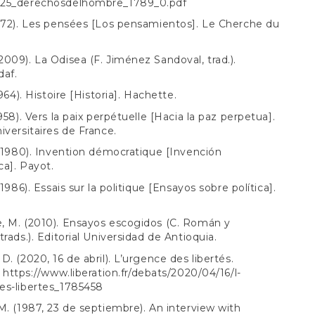
25_derechosdelhombre_1789_0.pdf
972). Les pensées [Los pensamientos]. Le Cherche du
009). La Odisea (F. Jiménez Sandoval, trad.).
daf.
1964). Histoire [Historia]. Hachette.
958). Vers la paix perpétuelle [Hacia la paz perpetua].
iversitaires de France.
 (1980). Invention démocratique [Invención
a]. Payot.
(1986). Essais sur la politique [Ensayos sobre política].
, M. (2010). Ensayos escogidos (C. Román y
trads.). Editorial Universidad de Antioquia.
D. (2020, 16 de abril). L’urgence des libertés.
.
https://www.liberation.fr/debats/2020/04/16/l-
es-libertes_1785458
M. (1987, 23 de septiembre). An interview with