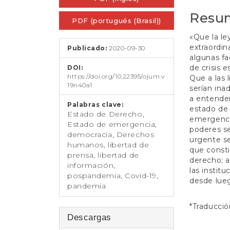
t
e
artículo
artícul
Resu
PDF (portugués (Brasil))
n
i
«Que la l
d
extraordin
Publicado:
2020-09-30
o
algunas fa
p
de crisis 
DOI:
r
https://doi.org/10.22395/ojum.v
Que a las 
i
19n40a1
serían ina
n
a entender
c
Palabras clave:
estado de 
i
Estado de Derecho,
emergencia
p
Estado de emergencia,
poderes s
a
democracia, Derechos
urgente se
l
humanos, libertad de
que consti
B
prensa, libertad de
derecho; 
a
información,
las instit
r
pospandemia, Covid-19,
desde lueg
r
pandemia
a
l
*Traducció
a
Descargas
t