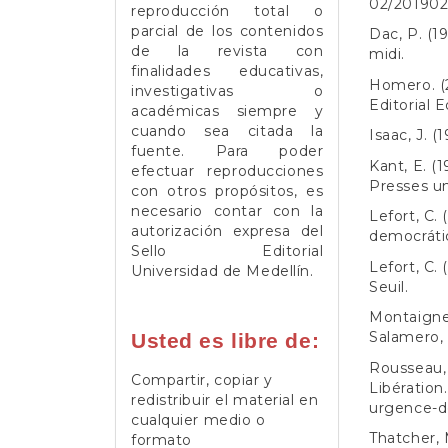
02/201902
reproducción total o
parcial de los contenidos
Dac, P. (1
de la revista con
midi.
finalidades educativas,
Homero. (2
investigativas o
Editorial E
académicas siempre y
cuando sea citada la
Isaac, J. (
fuente. Para poder
Kant, E. (1
efectuar reproducciones
Presses un
con otros propósitos, es
necesario contar con la
Lefort, C.
autorización expresa del
democrátic
Sello Editorial
Lefort, C. 
Universidad de Medellín.
Seuil.
Montaigne
Salamero, 
Usted es libre de:
Rousseau, 
Compartir, copiar y
Libération
redistribuir el material en
urgence-d
cualquier medio o
Thatcher, 
formato