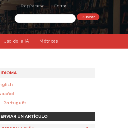
Registrarse
Entrar
Buscar
Uso de la IA
Métricas
IDIOMA
nglish
spañol
Português
nviar
ENVIAR UN ARTÍCULO
n