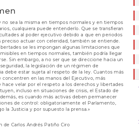
a
o
men
ey no sea la misma en tiempos normales y en tiempos
arios, cualquiera puede entenderlo. Que se transfieran
cultades al poder ejecutivo debido a que en periodos
es preciso actuar con celeridad, también se entiende.
libertades se les impongan algunas limitaciones que
dmisibles en tiempos normales, también podría llegar
se. Sin embargo, a no ser que se direccione hacia un
seguridad, la legislación de un régimen de
 debe estar sujeta al respeto de la ley. Cuantos más
e concentren en las manos del Ejecutivo, más
 hace velar por el respeto a los derechos y libertades
interpr
tuyen, incluso en situaciones de crisis, el Estado de
además, es cuando más activas deben permanecer
uciones de control: obligatoriamente el Parlamento,
o la Justicia y por supuesto la prensa.»
n de Carlos Andrés Patiño Ciro