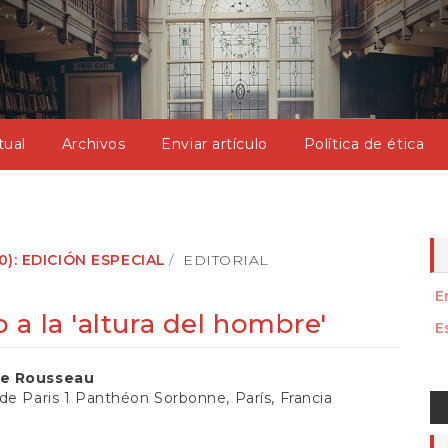
tual
Archivos
Enviar artículo
Política de ética
0): EDICIÓN ESPECIAL
EDITORIAL
E
a la 'altura del hombre'
E
nido
e Rousseau
E
de Paris 1 Panthéon Sorbonne, París, Francia
al
u