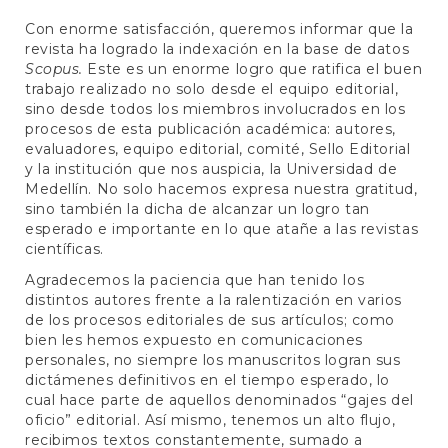
e
n
Con enorme satisfacción, queremos informar que la
t
revista ha logrado la indexación en la base de datos
S
Scopus.
Este es un enorme logro que ratifica el buen
i
trabajo realizado no solo desde el equipo editorial,
d
sino desde todos los miembros involucrados en los
e
procesos de esta publicación académica: autores,
b
evaluadores, equipo editorial, comité, Sello Editorial
a
y la institución que nos auspicia, la Universidad de
r
Medellín. No solo hacemos expresa nuestra gratitud,
sino también la dicha de alcanzar un logro tan
esperado e importante en lo que atañe a las revistas
científicas.
Agradecemos la paciencia que han tenido los
distintos autores frente a la ralentización en varios
de los procesos editoriales de sus artículos; como
bien les hemos expuesto en comunicaciones
personales, no siempre los manuscritos logran sus
dictámenes definitivos en el tiempo esperado, lo
cual hace parte de aquellos denominados “gajes del
oficio” editorial. Así mismo, tenemos un alto flujo,
recibimos textos constantemente, sumado a