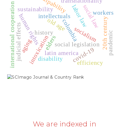
culpability
transnationality
international cooperation
social law
labor law
sustainability
workers
human rights
intellectuals
20th century
old age
colombia
judicial effects
socialism
history
pandemic
intoxication
elders
aging
social legislation
covid-19
latin america
disability
efficiency
SCIMAGO
We are indexed in