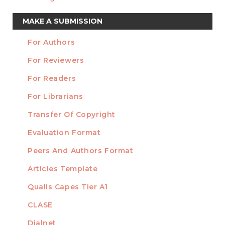
Make
MAKE A SUBMISSION
a
For Authors
Submission
INFORMATION
For Reviewers
For Readers
For Librarians
Transfer Of Copyright
TEMPLATES
Evaluation Format
Peers And Authors Format
Articles Template
Qualis Capes Tier A1
INDEXED
CLASE
Dialnet