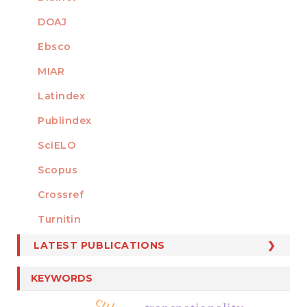
DOAJ
Ebsco
MIAR
Latindex
Publindex
SciELO
Scopus
Crossref
MEMBER OF
Turnitin
LATEST PUBLICATIONS
KEYWORDS