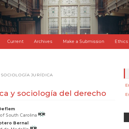
Current
Archives
Make a Submission
Ethics
SOCIOLOGÍA JURÍDICA
E
ca y sociología del derecho
E
Deflem
M
 of South Carolina
a
otero Bernal
t