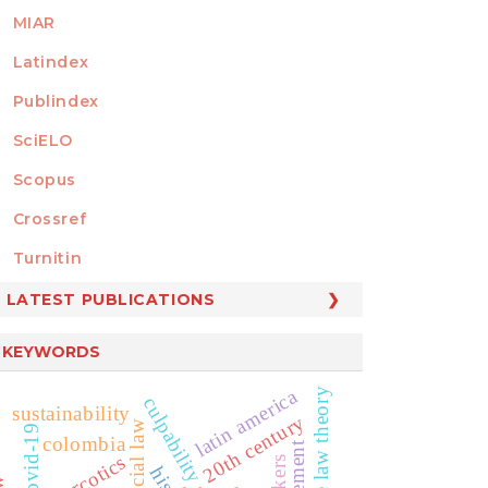
MIAR
Latindex
Publindex
SciELO
Scopus
Crossref
MEMBER OF
Turnitin
LATEST PUBLICATIONS
KEYWORDS
latin america
culpability
sustainability
20th century
social law
covid-19
colombia
narcotics