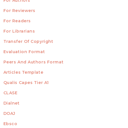
For Authors
ubmission
INFORMATION
For Reviewers
For Readers
For Librarians
Transfer Of Copyright
TEMPLATES
Evaluation Format
Peers And Authors Format
Articles Template
Qualis Capes Tier A1
INDEXED
CLASE
Dialnet
DOAJ
Ebsco