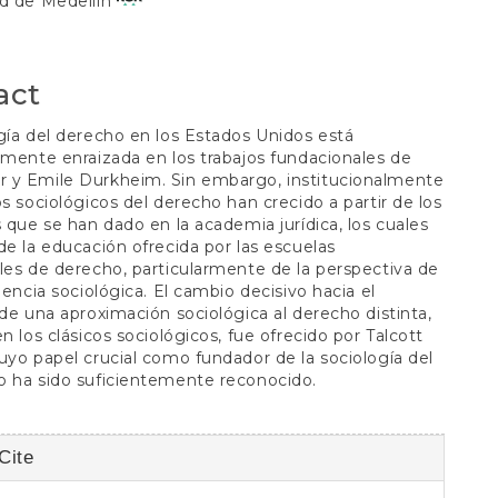
ad de Medellín
S
act
gía del derecho en los Estados Unidos está
lmente enraizada en los trabajos fundacionales de
 y Emile Durkheim. Sin embargo, institucionalmente
os sociológicos del derecho han crecido a partir de los
s que se han dado en la academia jurídica, los cuales
de la educación ofrecida por las escuelas
les de derecho, particularmente de la perspectiva de
udencia sociológica. El cambio decisivo hacia el
 de una aproximación sociológica al derecho distinta,
en los clásicos sociológicos, fue ofrecido por Talcott
uyo papel crucial como fundador de la sociología del
o ha sido suficientemente reconocido.
Cite
s