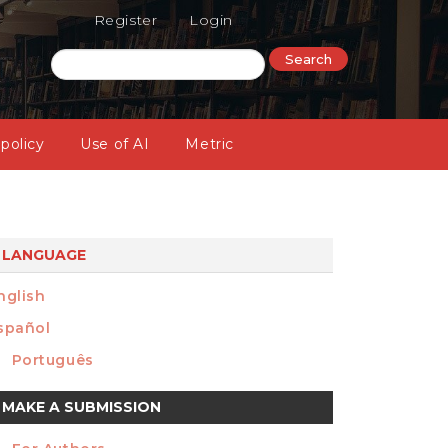
Register
Login
Search
 policy
Use of AI
Metric
LANGUAGE
nglish
spañol
Português
ake
MAKE A SUBMISSION