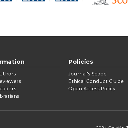
ormation
Policies
uthors
Journal's Scope
eviewers
Ethical Conduct Guide
eaders
Open Access Policy
ibrarians
2024 Opinión J