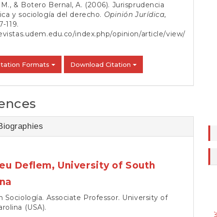
M., & Botero Bernal, A. (2006). Jurisprudencia
ica y sociología del derecho.
Opinión Jurídica
,
7-119.
revistas.udem.edu.co/index.php/opinion/article/view/
itation Formats
Download Citation
ences
Biographies
eu Deflem,
University of South
ina
n Sociología. Associate Professor. University of
rolina (USA).