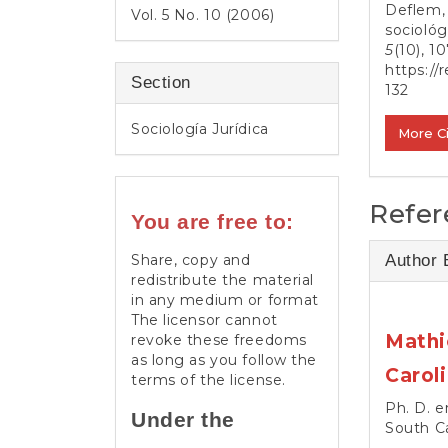
Deflem, 
Vol. 5 No. 10 (2006)
sociológ
5
(10), 10
https://
Section
132
Sociología Jurídica
More C
Refer
You are free to:
Share, copy and
Author 
redistribute the material
in any medium or format
The licensor cannot
Mathi
revoke these freedoms
as long as you follow the
Carol
terms of the license.
Ph. D. e
Under the
South Ca