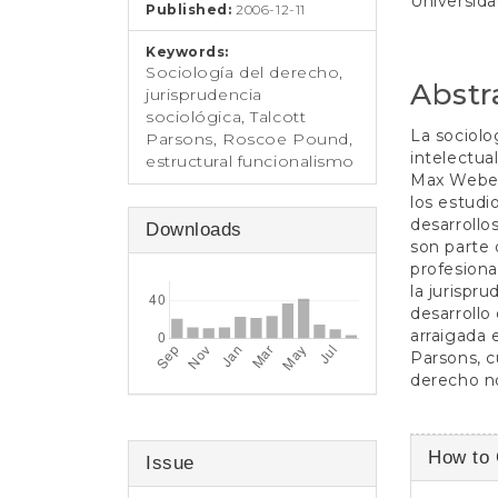
Universid
e
Published:
2006-12-11
n
t
Keywords:
S
Sociología del derecho,
Abstr
i
jurisprudencia
d
sociológica, Talcott
e
La sociolo
Parsons, Roscoe Pound,
b
intelectua
estructural funcionalismo
a
Max Weber
r
los estudi
desarrollo
Downloads
son parte 
profesiona
la jurispr
desarrollo
arraigada 
Parsons, c
derecho n
Article
How to 
Issue
Detail