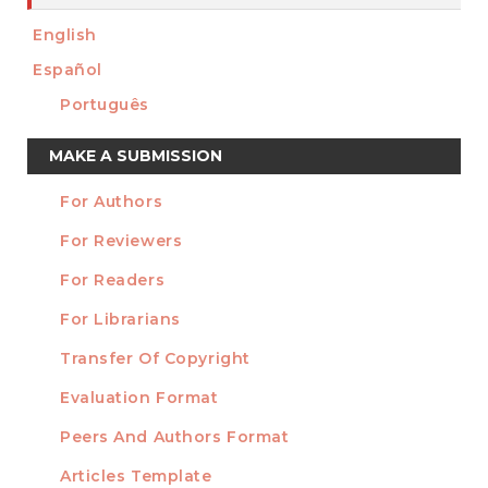
English
Español
Português
Make
MAKE A SUBMISSION
a
For Authors
Submission
INFORMATION
For Reviewers
For Readers
For Librarians
Transfer Of Copyright
TEMPLATES
Evaluation Format
Peers And Authors Format
Articles Template