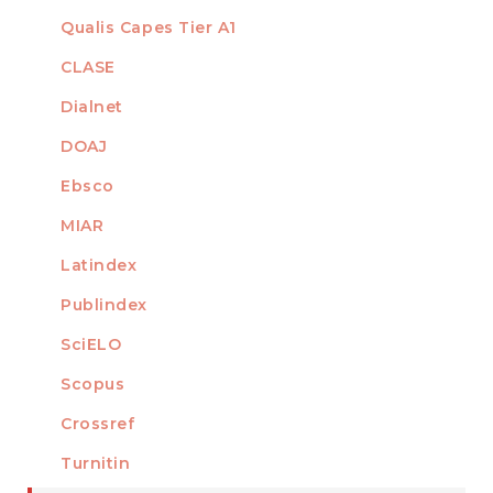
Qualis Capes Tier A1
INDEXED
CLASE
Dialnet
DOAJ
Ebsco
MIAR
Latindex
Publindex
SciELO
Scopus
Crossref
MEMBER OF
Turnitin