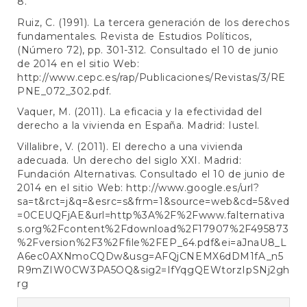
8.
Ruiz, C. (1991). La tercera generación de los derechos
fundamentales. Revista de Estudios Políticos,
(Número 72), pp. 301-312. Consultado el 10 de junio
de 2014 en el sitio Web:
http://www.cepc.es/rap/Publicaciones/Revistas/3/RE
PNE_072_302.pdf
.
Vaquer, M. (2011). La eficacia y la efectividad del
derecho a la vivienda en España. Madrid: Iustel.
Villalibre, V. (2011). El derecho a una vivienda
adecuada. Un derecho del siglo XXI. Madrid:
Fundación Alternativas. Consultado el 10 de junio de
2014 en el sitio Web:
http://www.google.es/url?
sa=t&rct=j&q=&esrc=s&frm=1&source=web&cd=5&ved
=0CEUQFjAE&url=http%3A%2F%2Fwww.falternativa
s.org%2Fcontent%2Fdownload%2F17907%2F495873
%2Fversion%2F3%2Ffile%2FEP_64.pdf&ei=aJnaU8_L
A6ec0AXNmoCQDw&usg=AFQjCNEMX6dDM1fA_n5
R9mZIW0CW3PA5OQ&sig2=IfYqgQEWtorzIpSNj2gh
rg