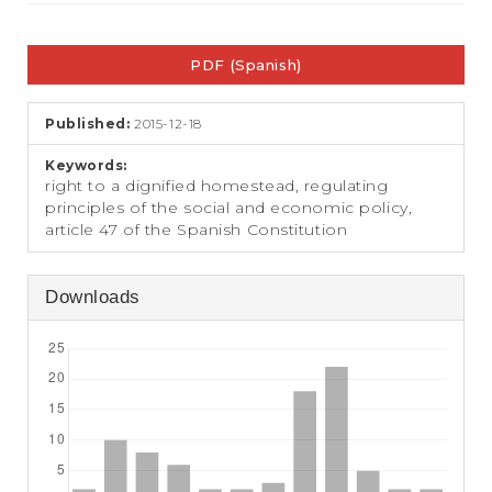
e
n
Article
t
PDF (Spanish)
S
Sidebar
i
d
Published:
2015-12-18
e
b
Keywords:
a
right to a dignified homestead, regulating
r
principles of the social and economic policy,
article 47 of the Spanish Constitution
Downloads