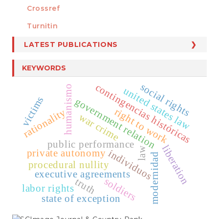
Crossref
MEMBER OF
Turnitin
LATEST PUBLICATIONS
KEYWORDS
social rights
contingencias históricas
humanismo
united states law
victims
government relation
right to work
rationality
war crime
public performance
liberation
law
private autonomy
individuos
modernidad
procedural nullity
executive agreements
soldiers
truth
labor rights
state of exception