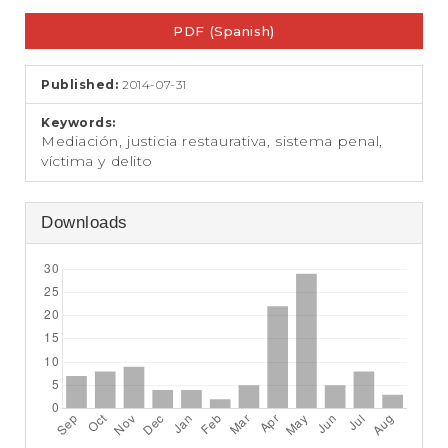
e
Article
n
PDF (Spanish)
Sidebar
t
S
i
Published:
2014-07-31
d
e
Keywords:
b
Mediación, justicia restaurativa, sistema penal,
a
víctima y delito
r
Downloads