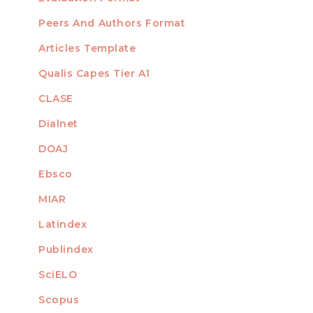
Peers And Authors Format
Articles Template
Qualis Capes Tier A1
INDEXED
CLASE
Dialnet
DOAJ
Ebsco
MIAR
Latindex
Publindex
SciELO
Scopus