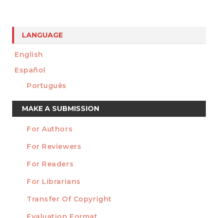
LANGUAGE
English
Español
Português
Make
MAKE A SUBMISSION
a
For Authors
Submission
INFORMATION
For Reviewers
For Readers
For Librarians
Transfer Of Copyright
TEMPLATES
Evaluation Format