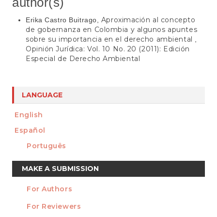
author(s)
Aproximación al concepto
Erika Castro Buitrago,
de gobernanza en Colombia y algunos apuntes
sobre su importancia en el derecho ambiental
,
Opinión Jurídica: Vol. 10 No. 20 (2011): Edición
Especial de Derecho Ambiental
LANGUAGE
English
Español
Português
Make
MAKE A SUBMISSION
a
For Authors
Submission
INFORMATION
For Reviewers