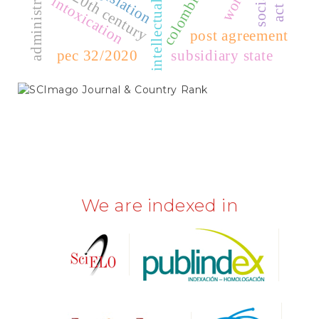
colombia
20th century
intellectuals
intoxication
post agreement
pec 32/2020
subsidiary state
SCIMAGO
We are indexed in