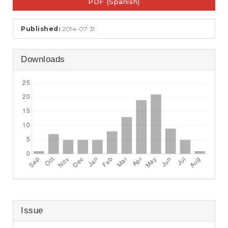
e
PDF (Spanish)
Sidebar
n
t
Published:
2014-07-31
S
i
d
Downloads
e
b
a
r
Issue