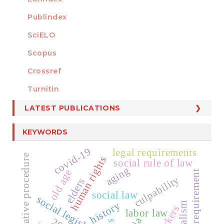
Publindex
SciELO
Scopus
Crossref
MEMBER OF
Turnitin
LATEST PUBLICATIONS
KEYWORDS
covid-19
legal requirements
administrative procedure
human rights
social rule of law
aging
old age
act requirement
culpability
elders
social law
social legislation
history
socialism
workers
labor law