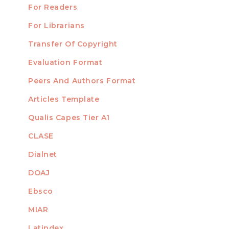
For Readers
For Librarians
Transfer Of Copyright
TEMPLATES
Evaluation Format
Peers And Authors Format
Articles Template
Qualis Capes Tier A1
INDEXED
CLASE
Dialnet
DOAJ
Ebsco
MIAR
Latindex