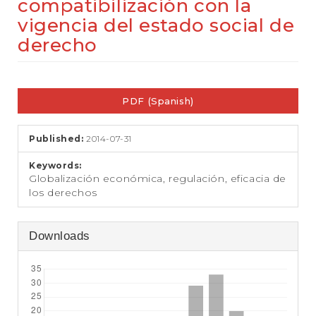
compatibilización con la
e
n
vigencia del estado social de
t
derecho
S
i
d
Article
e
b
PDF (Spanish)
Sidebar
a
r
Published:
2014-07-31
Keywords:
Globalización económica, regulación, eficacia de
los derechos
Downloads