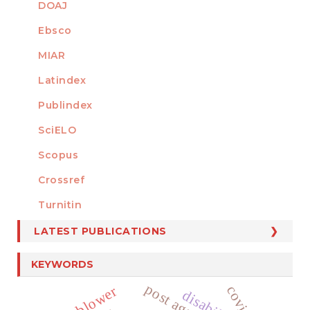
DOAJ
Ebsco
MIAR
Latindex
Publindex
SciELO
Scopus
Crossref
MEMBER OF
Turnitin
LATEST PUBLICATIONS
KEYWORDS
disability