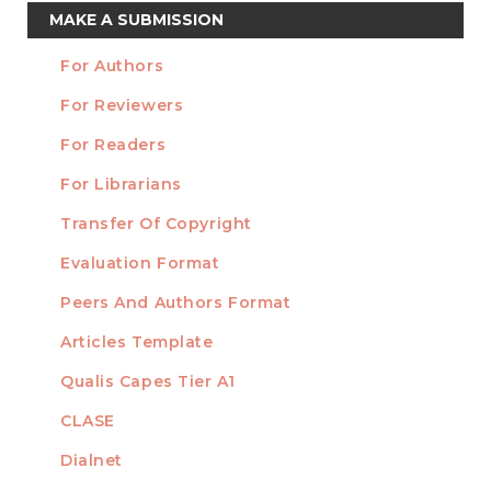
Make
MAKE A SUBMISSION
a
For Authors
Submission
INFORMATION
For Reviewers
For Readers
For Librarians
Transfer Of Copyright
TEMPLATES
Evaluation Format
Peers And Authors Format
Articles Template
Qualis Capes Tier A1
INDEXED
CLASE
Dialnet