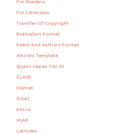
For Readers
For Librarians
Transfer Of Copyright
TEMPLATES
Evaluation Format
Peers And Authors Format
Articles Template
Qualis Capes Tier A1
INDEXED
CLASE
Dialnet
DOAJ
Ebsco
MIAR
Latindex