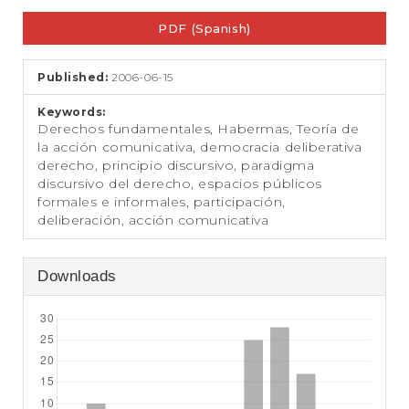
e
Article
n
PDF (Spanish)
Sidebar
t
S
i
Published:
2006-06-15
d
e
Keywords:
b
Derechos fundamentales, Habermas, Teoría de
a
la acción comunicativa, democracia deliberativa
r
derecho, principio discursivo, paradigma
discursivo del derecho, espacios públicos
formales e informales, participación,
deliberación, acción comunicativa
Downloads