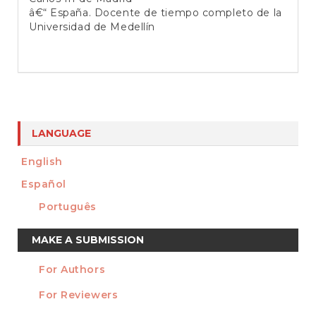
â€“ España. Docente de tiempo completo de la
Universidad de Medellín
LANGUAGE
English
Español
Português
Make
MAKE A SUBMISSION
a
For Authors
Submission
INFORMATION
For Reviewers