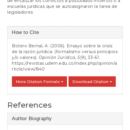
de encauzar los conflictos a postulados inciertos o a
escuelas jurídicas que se autoasignaron la tarea de
legisladores
Article
How to Cite
Details
Botero Bernal, A. (2006). Ensayo sobre la crisis
de la razón jurídica: (formalismo versus principios
y/o valores).
Opinión Jurídica
,
5
(9), 33-61.
https://revistas.udem.edu.co/index.php/opinion/a
rticle/view/840
More Citation Formats
Download Citation
References
Author Biography