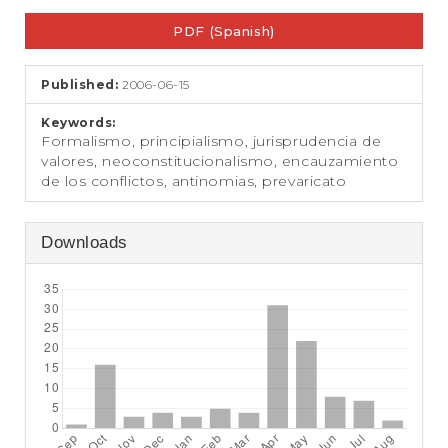
e
Article
n
PDF (Spanish)
Sidebar
t
S
i
Published:
2006-06-15
d
e
Keywords:
b
Formalismo, principialismo, jurisprudencia de
a
valores, neoconstitucionalismo, encauzamiento
r
de los conflictos, antinomias, prevaricato
Downloads