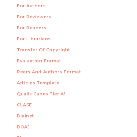
For Authors
Submission
INFORMATION
For Reviewers
For Readers
For Librarians
Transfer Of Copyright
TEMPLATES
Evaluation Format
Peers And Authors Format
Articles Template
Qualis Capes Tier A1
INDEXED
CLASE
Dialnet
DOAJ