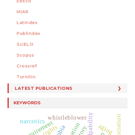
Ebsco
MIAR
Latindex
Publindex
SciELO
Scopus
Crossref
MEMBER OF
Turnitin
LATEST PUBLICATIONS
KEYWORDS
culpability
whistleblower
narcotics
act requirement
aging
history