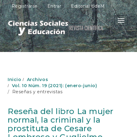
N
Registrarse
Entrar
Editorial UdeM
a
v
e
Toggle
g
navigati
a
c
i
ó
n
p
r
i
Inicio
Archivos
n
Vol. 10 Núm. 19 (2021): (enero-junio)
c
Reseñas y entrevistas
i
p
a
Reseña del libro La mujer
l
normal, la criminal y la
C
o
prostituta de Cesare
n