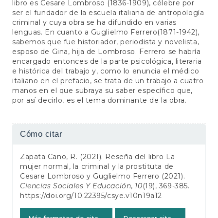
libro es Cesare Lombroso (1836-1909), célebre por
ser el fundador de la escuela italiana de antropología
criminal y cuya obra se ha difundido en varias
lenguas. En cuanto a Guglielmo Ferrero(1871-1942),
sabemos que fue historiador, periodista y novelista,
esposo de Gina, hija de Lombroso. Ferrero se habría
encargado entonces de la parte psicológica, literaria
e histórica del trabajo y, como lo enuncia el médico
italiano en el prefacio, se trata de un trabajo a cuatro
manos en el que subraya su saber específico que,
por así decirlo, es el tema dominante de la obra.
Detalles
Cómo citar
del
Zapata Cano, R. (2021). Reseña del libro La
artículo
mujer normal, la criminal y la prostituta de
Cesare Lombroso y Guglielmo Ferrero (2021).
Ciencias Sociales Y Educación
,
10
(19), 369-385.
https://doi.org/10.22395/csye.v10n19a12
Más formatos de cita
Descargar cita