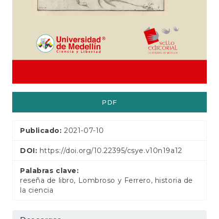
e
r
a
l
PDF
Publicado:
2021-07-10
DOI:
https://doi.org/10.22395/csye.v10n19a12
Palabras clave:
reseña de libro, Lombroso y Ferrero, historia de
la ciencia