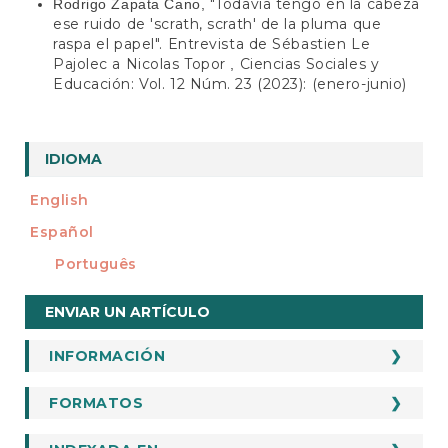
"Todavía tengo en la cabeza
Rodrigo Zapata Cano,
ese ruido de 'scrath, scrath' de la pluma que
raspa el papel". Entrevista de Sébastien Le
Pajolec a Nicolas Topor
Ciencias Sociales y
,
Educación: Vol. 12 Núm. 23 (2023): (enero-junio)
IDIOMA
English
Español
Português
Enviar
ENVIAR UN ARTÍCULO
un
artículo
INFORMACIÓN
INFORMACION
Para Autores
FORMATOS
FORMATOS
Para Revisores
Formato De Evaluación De Artículos