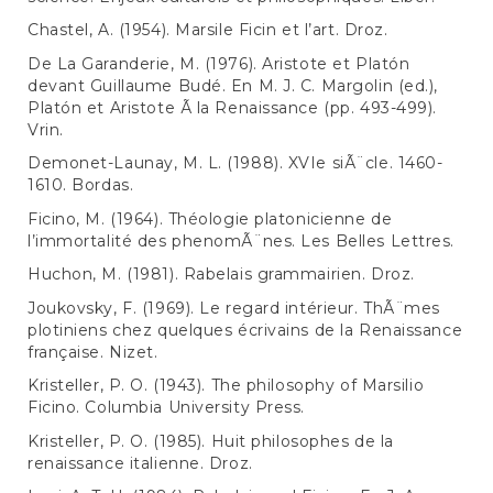
Chastel, A. (1954). Marsile Ficin et l’art. Droz.
De La Garanderie, M. (1976). Aristote et Platón
devant Guillaume Budé. En M. J. C. Margolin (ed.),
Platón et Aristote Ã la Renaissance (pp. 493-499).
Vrin.
Demonet-Launay, M. L. (1988). XVIe siÃ¨cle. 1460-
1610. Bordas.
Ficino, M. (1964). Théologie platonicienne de
l’immortalité des phenomÃ¨nes. Les Belles Lettres.
Huchon, M. (1981). Rabelais grammairien. Droz.
Joukovsky, F. (1969). Le regard intérieur. ThÃ¨mes
plotiniens chez quelques écrivains de la Renaissance
française. Nizet.
Kristeller, P. O. (1943). The philosophy of Marsilio
Ficino. Columbia University Press.
Kristeller, P. O. (1985). Huit philosophes de la
renaissance italienne. Droz.