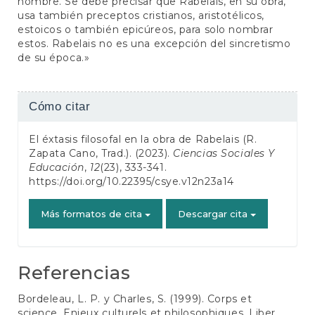
hombre. Se debe precisar que Rabelais, en su obra,
usa también preceptos cristianos, aristotélicos,
estoicos o también epicúreos, para solo nombrar
estos. Rabelais no es una excepción del sincretismo
de su época.»
Detalles
Cómo citar
del
El éxtasis filosofal en la obra de Rabelais (R.
artículo
Zapata Cano, Trad.). (2023).
Ciencias Sociales Y
Educación
,
12
(23), 333-341.
https://doi.org/10.22395/csye.v12n23a14
Más formatos de cita
Descargar cita
Referencias
Bordeleau, L. P. y Charles, S. (1999). Corps et
science. Enjeux culturels et philosophiques. Liber.