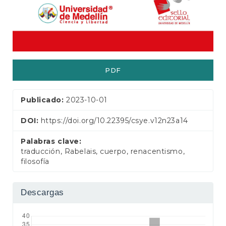
e
r
a
l
PDF
Publicado:
2023-10-01
DOI:
https://doi.org/10.22395/csye.v12n23a14
Palabras clave:
traducción, Rabelais, cuerpo, renacentismo,
filosofía
Descargas