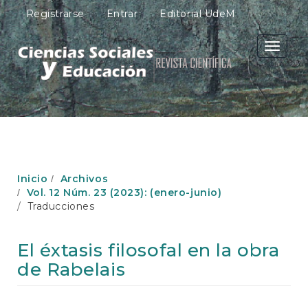
N
Registrarse
Entrar
Editorial UdeM
a
v
e
Toggle
g
navigati
a
c
i
ó
n
p
r
i
Inicio
Archivos
n
Vol. 12 Núm. 23 (2023): (enero-junio)
c
Traducciones
i
p
a
El éxtasis filosofal en la obra
l
de Rabelais
C
o
n