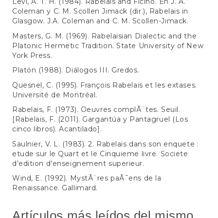
Levi, A. T. H. (1984). Rabelais and Ficino. En J. A.
Coleman y C. M. Scollen Jimack (dir.), Rabelais in
Glasgow. J.A. Coleman and C. M. Scollen-Jimack.
Masters, G. M. (1969). Rabelaisian Dialectic and the
Platonic Hermetic Tradition. State University of New
York Press.
Platón (1988). Diálogos III. Gredos.
Quesnel, C. (1995). François Rabelais et les extases.
Université de Montréal.
Rabelais, F. (1973). Oeuvres complÃ¨tes. Seuil.
[Rabelais, F. (2011). Gargantúa y Pantagruel (Los
cinco libros). Acantilado].
Saulnier, V. L. (1983). 2. Rabelais dans son enquete :
etude sur le Quart et le Cinquieme livre. Societe
d’edition d’enseignement superieur.
Wind, E. (1992). MystÃ¨res paÃ¯ens de la
Renaissance. Gallimard.
Artículos más leídos del mismo