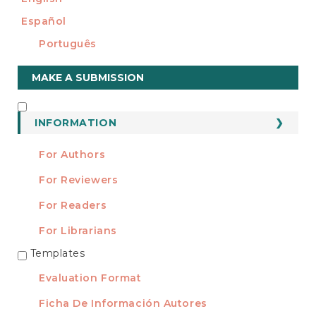
Español
Português
Make
MAKE A SUBMISSION
a
Submission
INFORMATION
INFORMATION
For Authors
For Reviewers
For Readers
For Librarians
Templates
TEMPLATES
Evaluation Format
Ficha De Información Autores