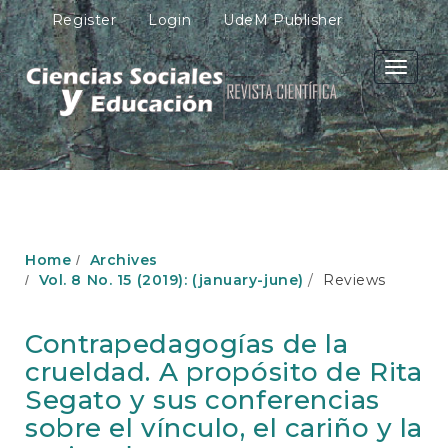
M
Register
Login
UdeM Publisher
a
i
n
Toggle
N
navigati
a
v
i
g
a
t
i
o
Home
Archives
n
Vol. 8 No. 15 (2019): (january-june)
Reviews
M
a
i
Contrapedagogías de la
n
crueldad. A propósito de Rita
C
o
Segato y sus conferencias
n
sobre el vínculo, el cariño y la
t