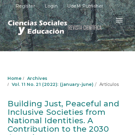
M
Register
Login
UdeM Publisher
a
i
n
Toggle
N
navigati
a
v
i
g
a
t
i
o
Home
Archives
n
Vol. 11 No. 21 (2022): (january-june)
Artículos
M
a
i
Building Just, Peaceful and
n
Inclusive Societies from
C
o
National Identities. A
n
Contribution to the 2030
t