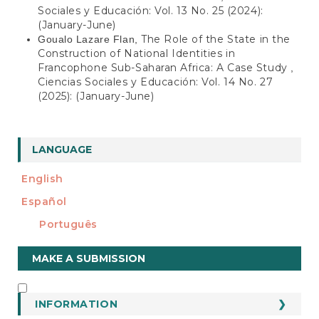
Sociales y Educación: Vol. 13 No. 25 (2024):
(January-June)
The Role of the State in the
Goualo Lazare Flan,
Construction of National Identities in
Francophone Sub-Saharan Africa: A Case Study
,
Ciencias Sociales y Educación: Vol. 14 No. 27
(2025): (January-June)
LANGUAGE
English
Español
Português
Make
MAKE A SUBMISSION
a
Submission
INFORMATION
INFORMATION