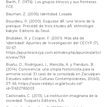
Barth, F. (1976). Los grupos étnicos y sus fronteras.
FCE.
Bauman, Z. (2005) Identidad. Losada.
Bourdieu, P. (2000). Esquisse dÂ´une téorie de la
pratique. Précédé de trois études dÂ´ethnologie
kabyle. Editions du Seuil.
Brubaker, R. y Cooper, F. (2001). Más allá de
'identidad'. Apuntes de Investigación del CECYP (7),
30-67.
https://apuntescecyp.com.ar/index.php/apuntes/articl
e/view/759
Buatu, O., Rodríguez, I., Mancilla, A. y Panduro, B.
(2014). Convivencia: una utopía historicista para la
armonía social. El caso de la consolada en Zacualpan.
Estudios sobre las Culturas Contemporáneas, 20(40),
37- 66.
https://www.redalyc.org/articulo.oa?
id=31632785003
Castoriadis, C. (2013). La institución imaginaria de la
sociedad. Tusquets Editores, S.A.