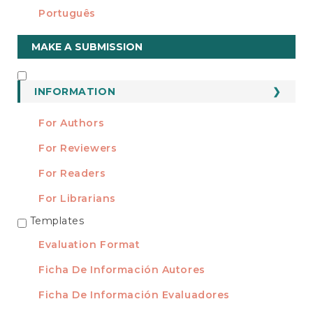
Português
Make
MAKE A SUBMISSION
a
Submission
INFORMATION
INFORMATION
For Authors
For Reviewers
For Readers
For Librarians
Templates
TEMPLATES
Evaluation Format
Ficha De Información Autores
Ficha De Información Evaluadores