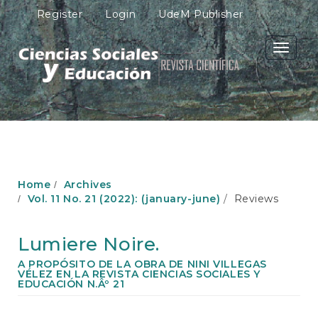
M
Register
Login
UdeM Publisher
a
i
n
Toggle
N
navigati
a
v
i
g
a
t
i
o
Home
Archives
n
Vol. 11 No. 21 (2022): (january-june)
Reviews
M
a
i
Lumiere Noire.
n
C
A PROPÓSITO DE LA OBRA DE NINI VILLEGAS
VÉLEZ EN LA REVISTA CIENCIAS SOCIALES Y
o
EDUCACIÓN N.Âº 21
n
t