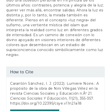
sido una obsesión personal en mi pintura de los
últimos años: contrastes, potencia y alegría de la luz;
querer ver más allá, encontrar salidas. Ahora la luz es
distinta y, por lo tanto, la mirada también es
diferente. Pienso en el concepto «luz negra» del
sufismo, una vertiente mística del islam que
interpreta la realidad como luz en diferentes grados
de intensidad. Es un camino de conexión con lo
divino apoyado en visiones interiores de diferentes
colores que desembocan en un estadio de
supraconciencia conocido simbólicamente como luz
negra».
Article
How to Cite
Details
Carantón Sánchez, I. J. (2022). Lumiere Noire.: A
propósito de la obra de Nini Villegas Vélez en la
revista Ciencias Sociales y Educación n.Âº 21.
Ciencias Sociales Y Educación
,
11
(21), 355-357.
https://doi.org/10.22395/csye.v11n21a18