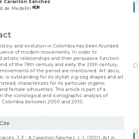
S
ué Carantón Sánchez
t
ad de Medellín
act
history and evolution in Colombia has been founded
fluence of modern movements. In order to
 artistic relationships and their persuasive function
end of the 19th century and early the 20th century,
 movements of the period are mentioned. Art deco,
e, is outstanding for its stylish zig-zag shapes and art
nstead, characterizes for its particular organic
nd female silhouettes. This article is part of a
n the iconological and iconographic analysis of
 in Colombia between 2000 and 2010.
Cite
s
arcés, J. E., & Carantón Sánchez, I. J. (2011). Art in