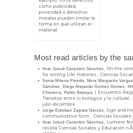
ejemplo, otros derechos
como publicidad,
privacidad o derechos
morales pueden limitar la
forma en que utilizan el
material.
Most read articles by the s
On the cons
Ilvar Josué Carantón Sánchez,
for writing Life Histories
Ciencias Social
,
Sonia Milena Pineda, Nora Margarita Vargas
Sánchez, Diego Alejando Gómez Gómez, Hil
I Encuentro Regi
Chaverra, Pablo Bedoya,
Tránsitos entre lo biológico y lo cultural
julio-diciembre
Sign and me
Jorge Esteban Zapata Garcés,
communicative form
Ciencias Sociales 
,
Lumiere Noir
Ilvar Josué Carantón Sánchez,
revista Ciencias Sociales y Educación n.Â