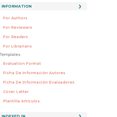
ubmission
INFORMATION
INFORMATION
For Authors
For Reviewers
For Readers
For Librarians
Templates
TEMPLATES
Evaluation Format
Ficha De Información Autores
Ficha De Información Evaluadores
Cover Letter
Plantilla Artículos.
INDEXED
INDEXED IN