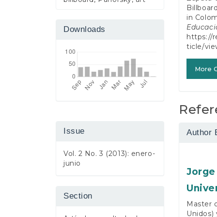
Billboar
in Colo
Educaci
Downloads
https://
ticle/vi
More C
Refer
Issue
Author 
Vol. 2 No. 3 (2013): enero-
junio
Jorge
Unive
Section
Master o
Unidos) 