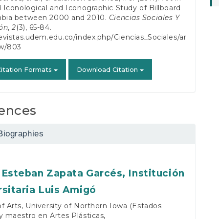
d Iconological and Iconographic Study of Billboard
mbia between 2000 and 2010.
Ciencias Sociales Y
ón
,
2
(3), 65-84.
revistas.udem.edu.co/index.php/Ciencias_Sociales/ar
ew/803
itation Formats
Download Citation
ences
Biographies
 Esteban Zapata Garcés,
Institución
rsitaria Luis Amigó
f Arts, University of Northern Iowa (Estados
y maestro en Artes Plásticas,