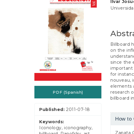
e
Ilvar Jos
Conten
n
Universid
t
S
i
d
Abstr
e
b
Billboard 
a
on the in
r
understand
since the 
important
for instanc
nouveau, i
elements a
research o
PDF (Spanish)
billboard
Published:
2011-07-18
Article
How to 
Keywords:
Detail
Iconology, iconography,
Zapata G
billboard, Panofsky, art