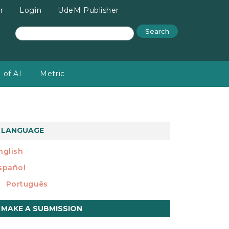
r
Login
UdeM Publisher
Search
 of AI
Metric
LANGUAGE
nglish
spañol
Português
ake
MAKE A SUBMISSION