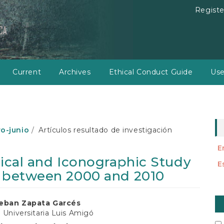
Registe
Current
Archives
Ethical Conduct Guide
Use
ro-junio
Artículos resultado de investigación
E
gical and Iconographic Study
E
a between 2000 and 2010
M
teban Zapata Garcés
a
n Universitaria Luis Amigó