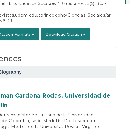
 el libro.
Ciencias Sociales Y Educación
,
3
(5), 303-
revistas.udem.edu.co/index.php/Ciencias_Sociales/ar
ew/949
itation Formats
Download Citation
ences
Biography
rman Cardona Rodas,
Universidad de
lín
dor y magíster en Historia de la Universidad
l de Colombia, sede Medellín. Doctorando en
ogía Médica de la Universitat Rovira i Virgili de