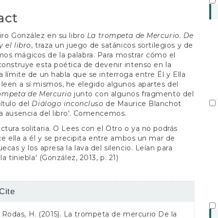
S
act
iro González en su libro
La trompeta de Mercurio. De
y el libro
, traza un juego de satánicos sortilegios y de
os mágicos de la palabra. Para mostrar cómo el
construye esta poética de devenir intenso en la
a límite de un habla que se interroga entre Él y Ella
leen a sí mismos, he elegido algunos apartes del
ompeta de Mercurio
junto con algunos fragmento del
ítulo del
Diálogo inconcluso
de Maurice Blanchot
a ausencia del libro'. Comencemos.
ctura solitaria. O Lees con el Otro o ya no podrás
ice ella a él y se precipita entre ambos un mar de
ecas y los apresa la lava del silencio. Leían para
la tiniebla' (González, 2013, p. 21)
Cite
s
Rodas, H. (2015). La trompeta de mercurio De la