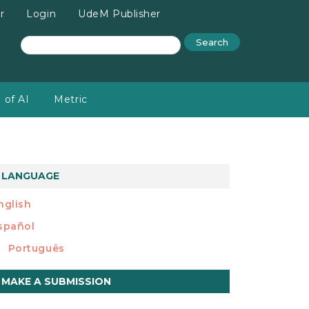
r
Login
UdeM Publisher
Search
 of AI
Metric
LANGUAGE
nglish
spañol
Português
ake
MAKE A SUBMISSION