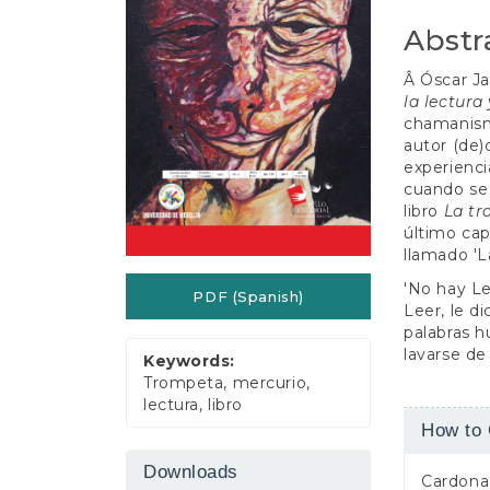
e
n
Abstr
t
S
Â Óscar Ja
i
la lectura 
d
chamanism
e
autor (de)
b
experienci
a
cuando se 
r
libro
La tr
último cap
llamado 'L
'No hay Le
PDF (Spanish)
Leer, le d
palabras hu
lavarse de 
Keywords:
Trompeta, mercurio,
lectura, libro
Article
How to 
Detail
Downloads
Cardona 