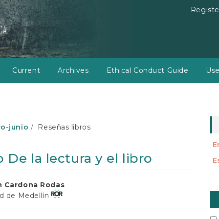
Registe
Current
Archives
Ethical Conduct Guide
Use
ro-junio
Reseñas libros
E
De la lectura y el libro
E
n Cardona Rodas
M
ad de Medellín
a
t