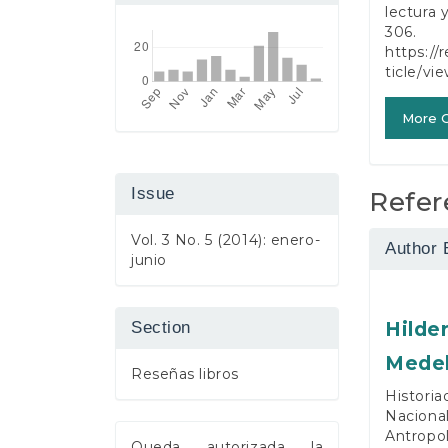
lectura y
306.
https://
ticle/vi
More C
Issue
Refer
Vol. 3 No. 5 (2014): enero-
Author 
junio
Section
Hilde
Medel
Reseñas libros
Historia
Naciona
Antropol
Queda autorizada la