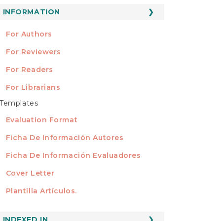
ubmission
INFORMATION
INFORMATION
For Authors
For Reviewers
For Readers
For Librarians
Templates
TEMPLATES
Evaluation Format
Ficha De Información Autores
Ficha De Información Evaluadores
Cover Letter
Plantilla Artículos.
INDEXED
INDEXED IN