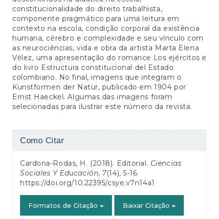
constitucionalidade do direito trabalhista,
componente pragmático para uma leitura em
contexto na escola, condição corporal da existência
humana, cérebro e complexidade e seu vínculo com
as neurociências, vida e obra da artista Marta Elena
Vélez, uma apresentação do romance Los ejércitos e
do livro Estructura constitucional del Estado
colombiano. No final, imagens que integram o
Kunstformen der Natur, publicado em 1904 por
Ernst Haeckel. Algumas das imagens foram
selecionadas para ilustrar este número da revista.
Detalhes
Como Citar
do
Cardona-Rodas, H. (2018). Editorial.
Ciencias
artigo
Sociales Y Educación
,
7
(14), 5-16.
https://doi.org/10.22395/csye.v7n14a1
Formatos de Citação
Baixar Citação