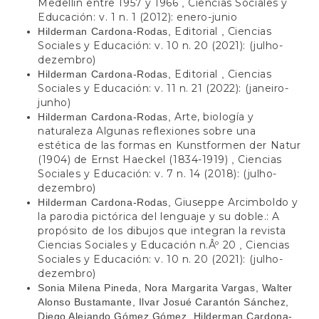
Medellín entre 1957 y 1966
Ciencias Sociales y
,
Educación: v. 1 n. 1 (2012): enero-junio
Editorial
Ciencias
Hilderman Cardona-Rodas,
,
Sociales y Educación: v. 10 n. 20 (2021): (julho-
dezembro)
Editorial
Ciencias
Hilderman Cardona-Rodas,
,
Sociales y Educación: v. 11 n. 21 (2022): (janeiro-
junho)
Arte, biología y
Hilderman Cardona-Rodas,
naturaleza Algunas reflexiones sobre una
estética de las formas en Kunstformen der Natur
(1904) de Ernst Haeckel (1834-1919)
Ciencias
,
Sociales y Educación: v. 7 n. 14 (2018): (julho-
dezembro)
Giuseppe Arcimboldo y
Hilderman Cardona-Rodas,
la parodia pictórica del lenguaje y su doble.: A
propósito de los dibujos que integran la revista
Ciencias Sociales y Educación n.Âº 20
Ciencias
,
Sociales y Educación: v. 10 n. 20 (2021): (julho-
dezembro)
Sonia Milena Pineda, Nora Margarita Vargas, Walter
Alonso Bustamante, Ilvar Josué Carantón Sánchez,
Diego Alejando Gómez Gómez, Hilderman Cardona-