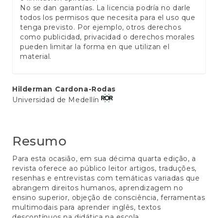
No se dan garantías. La licencia podría no darle
todos los permisos que necesita para el uso que
tenga previsto. Por ejemplo, otros derechos
como publicidad, privacidad o derechos morales
pueden limitar la forma en que utilizan el
material.
Conteúdo
Hilderman Cardona-Rodas
Universidad de Medellín
do
artigo
principal
Resumo
Para esta ocasião, em sua décima quarta edição, a
revista oferece ao público leitor artigos, traduções,
resenhas e entrevistas com temáticas variadas que
abrangem direitos humanos, aprendizagem no
ensino superior, objeção de consciência, ferramentas
multimodais para aprender inglês, textos
descontínuos na didática na escola,