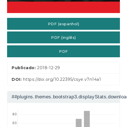
a
l
PDF (espanhol)
PDF (inglês)
PDF
Publicado:
2018-12-29
DOI:
https://doi.org/10.22395/csye.v7n14a1
##plugins.themes.bootstrap3.displayStats.downlo