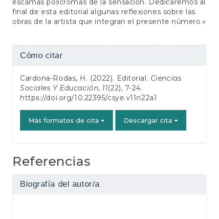
escamas policromas de la sensación. Dedicaremos al
final de esta editorial algunas reflexiones sobre las
obras de la artista que integran el presente número.»
Detalles
Cómo citar
del
Cardona-Rodas, H. (2022). Editorial.
Ciencias
artículo
Sociales Y Educación
,
11
(22), 7-24.
https://doi.org/10.22395/csye.v11n22a1
Más formatos de cita
Descargar cita
Referencias
Biografía del autor/a