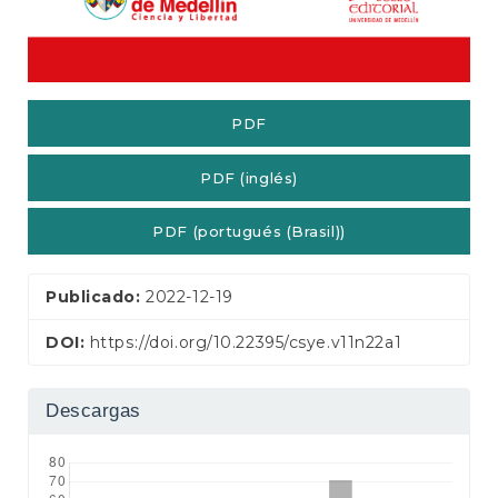
e
r
a
l
PDF
PDF (inglés)
PDF (portugués (Brasil))
Publicado:
2022-12-19
DOI:
https://doi.org/10.22395/csye.v11n22a1
Descargas