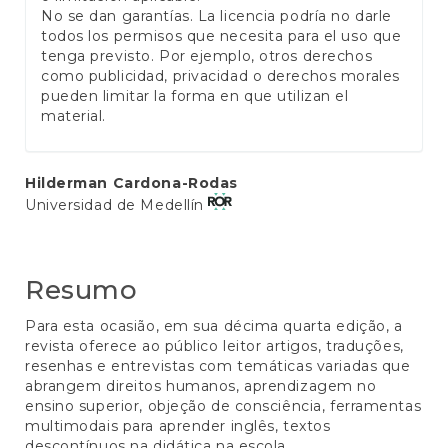
No se dan garantías. La licencia podría no darle
todos los permisos que necesita para el uso que
tenga previsto. Por ejemplo, otros derechos
como publicidad, privacidad o derechos morales
pueden limitar la forma en que utilizan el
material.
Conteúdo
Hilderman Cardona-Rodas
Universidad de Medellín
do
artigo
principal
Resumo
Para esta ocasião, em sua décima quarta edição, a
revista oferece ao público leitor artigos, traduções,
resenhas e entrevistas com temáticas variadas que
abrangem direitos humanos, aprendizagem no
ensino superior, objeção de consciência, ferramentas
multimodais para aprender inglês, textos
descontínuos na didática na escola,