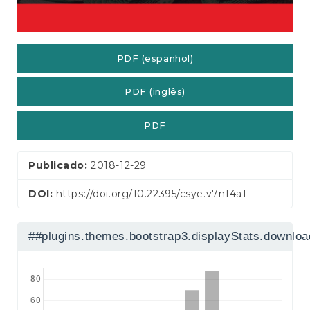
a
l
PDF (espanhol)
PDF (inglês)
PDF
Publicado:
2018-12-29
DOI:
https://doi.org/10.22395/csye.v7n14a1
##plugins.themes.bootstrap3.displayStats.downlo