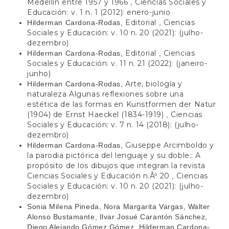
Medellín entre 1957 y 1966
Ciencias Sociales y
,
Educación: v. 1 n. 1 (2012): enero-junio
Editorial
Ciencias
Hilderman Cardona-Rodas,
,
Sociales y Educación: v. 10 n. 20 (2021): (julho-
dezembro)
Editorial
Ciencias
Hilderman Cardona-Rodas,
,
Sociales y Educación: v. 11 n. 21 (2022): (janeiro-
junho)
Arte, biología y
Hilderman Cardona-Rodas,
naturaleza Algunas reflexiones sobre una
estética de las formas en Kunstformen der Natur
(1904) de Ernst Haeckel (1834-1919)
Ciencias
,
Sociales y Educación: v. 7 n. 14 (2018): (julho-
dezembro)
Giuseppe Arcimboldo y
Hilderman Cardona-Rodas,
la parodia pictórica del lenguaje y su doble.: A
propósito de los dibujos que integran la revista
Ciencias Sociales y Educación n.Âº 20
Ciencias
,
Sociales y Educación: v. 10 n. 20 (2021): (julho-
dezembro)
Sonia Milena Pineda, Nora Margarita Vargas, Walter
Alonso Bustamante, Ilvar Josué Carantón Sánchez,
Diego Alejando Gómez Gómez, Hilderman Cardona-