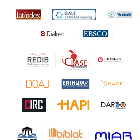
Biblat
MIAR
Sapiens Research
HESBURGH
Gale Cengage Learning
CAPES