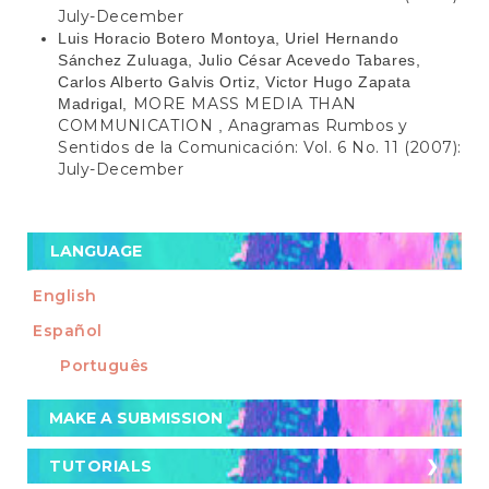
July-December
Luis Horacio Botero Montoya, Uriel Hernando
Sánchez Zuluaga, Julio César Acevedo Tabares,
Carlos Alberto Galvis Ortiz, Victor Hugo Zapata
MORE MASS MEDIA THAN
Madrigal,
COMMUNICATION
Anagramas Rumbos y
,
Sentidos de la Comunicación: Vol. 6 No. 11 (2007):
July-December
LANGUAGE
English
Español
Português
Make
MAKE A SUBMISSION
a
Submission
TUTORIALS
TUTORIALS