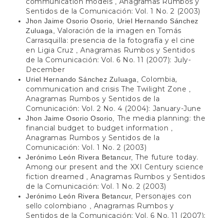
communication models
Anagramas Rumbos y
,
Sentidos de la Comunicación: Vol. 1 No. 2 (2003)
Jhon Jaime Osorio Osorio, Uriel Hernando Sánchez
Valoración de la imagen en Tomás
Zuluaga,
Carrasquilla: presencia de la fotografía y el cine
en Ligia Cruz
Anagramas Rumbos y Sentidos
,
de la Comunicación: Vol. 6 No. 11 (2007): July-
December
Colombia,
Uriel Hernando Sánchez Zuluaga,
communication and crisis The Twilight Zone
,
Anagramas Rumbos y Sentidos de la
Comunicación: Vol. 2 No. 4 (2004): January-June
The media planning: the
Jhon Jaime Osorio Osorio,
financial budget to budget information
,
Anagramas Rumbos y Sentidos de la
Comunicación: Vol. 1 No. 2 (2003)
The future today.
Jerónimo León Rivera Betancur,
Among our present and the XXI Century science
fiction dreamed
Anagramas Rumbos y Sentidos
,
de la Comunicación: Vol. 1 No. 2 (2003)
Personajes con
Jerónimo León Rivera Betancur,
sello colombiano
Anagramas Rumbos y
,
Sentidos de la Comunicación: Vol. 6 No. 11 (2007):