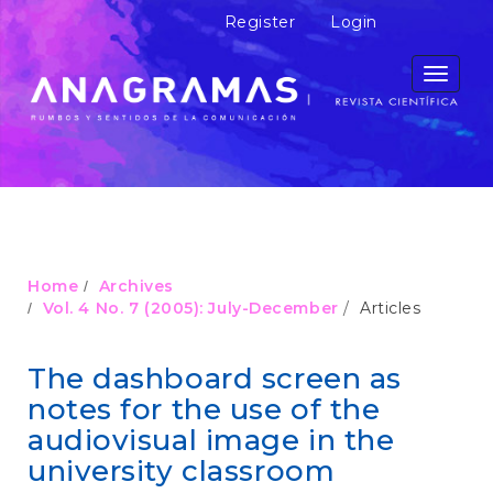
M
Register
Login
a
i
n
Toggle
N
navigati
a
v
i
g
a
t
i
o
Home
Archives
n
Vol. 4 No. 7 (2005): July-December
Articles
M
a
i
The dashboard screen as
n
notes for the use of the
C
o
audiovisual image in the
n
university classroom
t