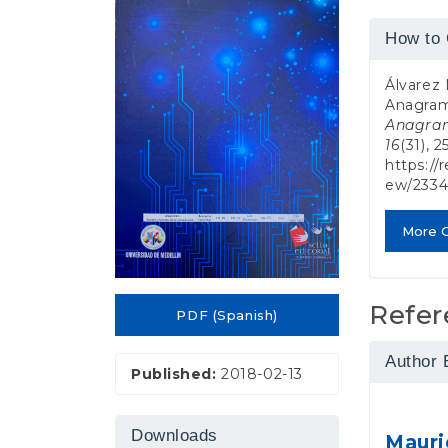
e
Conten
n
Article
How to 
t
Detail
S
i
Álvarez 
d
Anagram
e
Anagram
b
16
(31), 2
a
https://
r
ew/233
More C
Refer
PDF (Spanish)
Author 
Published:
2018-02-13
Downloads
Mauri