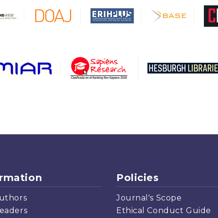
ormation
Policies
uthors
Journal's Scope
eaders
Ethical Conduct Guide