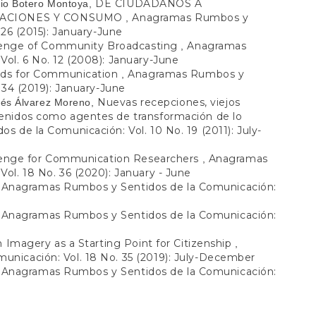
DE CIUDADANOS A
cio Botero Montoya,
ACIONES Y CONSUMO
Anagramas Rumbos y
,
 26 (2015): January-June
lenge of Community Broadcasting
Anagramas
,
ol. 6 No. 12 (2008): January-June
ds for Communication
Anagramas Rumbos y
,
 34 (2019): January-June
Nuevas recepciones, viejos
rés Álvarez Moreno,
enidos como agentes de transformación de lo
 de la Comunicación: Vol. 10 No. 19 (2011): July-
lenge for Communication Researchers
Anagramas
,
ol. 18 No. 36 (2020): January - June
Anagramas Rumbos y Sentidos de la Comunicación:
,
Anagramas Rumbos y Sentidos de la Comunicación:
,
 Imagery as a Starting Point for Citizenship
,
nicación: Vol. 18 No. 35 (2019): July-December
Anagramas Rumbos y Sentidos de la Comunicación:
,