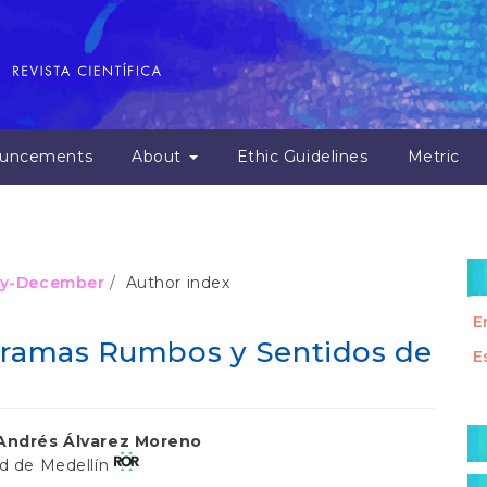
uncements
About
Ethic Guidelines
Metric
July-December
Author index
E
agramas Rumbos y Sentidos de
E
M
 Andrés Álvarez Moreno
a
ad de Medellín