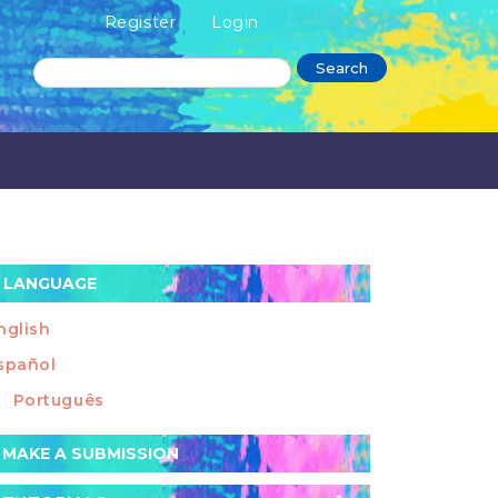
Register
Login
Search
LANGUAGE
nglish
spañol
Português
ake
MAKE A SUBMISSION