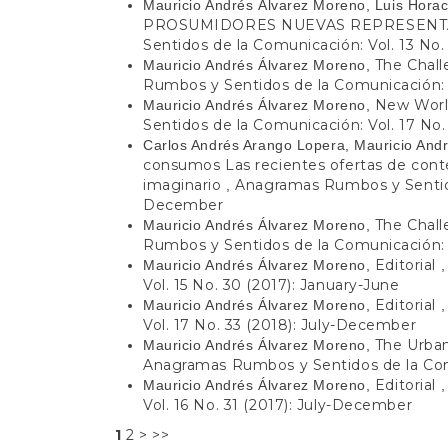
Mauricio Andrés Álvarez Moreno, Luis Hora
PROSUMIDORES NUEVAS REPRESENT
Sentidos de la Comunicación: Vol. 13 No.
The Chal
Mauricio Andrés Álvarez Moreno,
Rumbos y Sentidos de la Comunicación: V
New Worl
Mauricio Andrés Álvarez Moreno,
Sentidos de la Comunicación: Vol. 17 No.
Carlos Andrés Arango Lopera, Mauricio And
consumos Las recientes ofertas de cont
imaginario
Anagramas Rumbos y Sentidos
,
December
The Chal
Mauricio Andrés Álvarez Moreno,
Rumbos y Sentidos de la Comunicación: V
Editorial
Mauricio Andrés Álvarez Moreno,
Vol. 15 No. 30 (2017): January-June
Editorial
Mauricio Andrés Álvarez Moreno,
Vol. 17 No. 33 (2018): July-December
The Urban
Mauricio Andrés Álvarez Moreno,
Anagramas Rumbos y Sentidos de la Comu
Editorial
Mauricio Andrés Álvarez Moreno,
Vol. 16 No. 31 (2017): July-December
1
2
>
>>