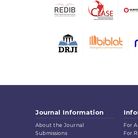
Journal Information
Inf
About the Journal
For A
Submissions
For R