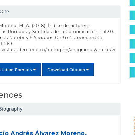
S
t
Cite
s
Moreno, M. A. (2018). Índice de autores -
as Rumbos y Sentidos de la Comunicación 1 al 30.
as Rumbos Y Sentidos De La Comunicación
,
51-269.
revistas.udem.edu.co/index.php/anagramas/article/vi
4
itation Formats
Download Citation
ences
Biography
photo
cio Andrés Álvarez Moreno,