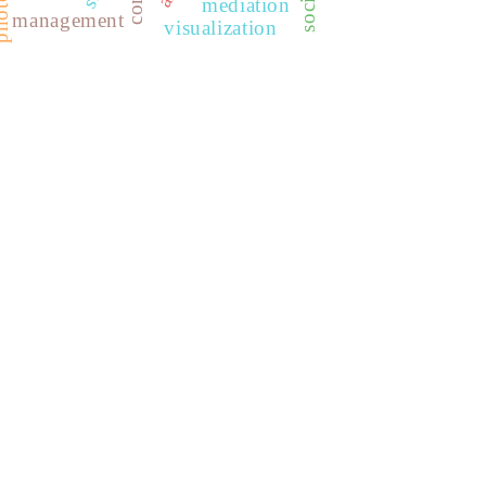
mediation
management
visualization
REDIB
CLASE
ULRICH WEB
DOAJ
ERIH PLUS
BASE
CIRC
HAPI
DRJI