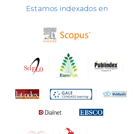
Estamos indexados en
BASE
CIRC
HAPI
DRJI
DARDO
Biblat
MIAR
Sapiens Research
HESBURGH