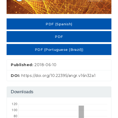
PDF (Spanish)
PDF
PDF (Portuguese (Brazil))
Published:
2018-06-10
DOI:
https://doi.org/10.22395/angr.v16n32a1
Downloads