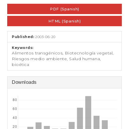
e
Article
n
PDF (Spanish)
Sidebar
t
S
HTML (Spanish)
i
d
e
Published:
2003-06-20
b
a
Keywords:
r
Alimentos transgénicos, Biotecnología vegetal,
Riesgos medio ambiente, Salud humana,
bioética
Downloads