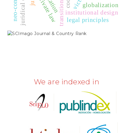
transitional justice
victims
private law
globalization
institutional design
legal principles
SCIMAGO
We are indexed in