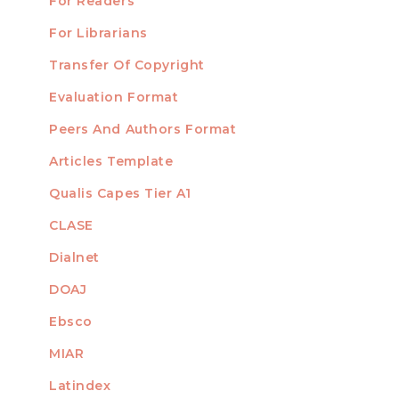
For Readers
For Librarians
Transfer Of Copyright
TEMPLATES
Evaluation Format
Peers And Authors Format
Articles Template
Qualis Capes Tier A1
INDEXED
CLASE
Dialnet
DOAJ
Ebsco
MIAR
Latindex