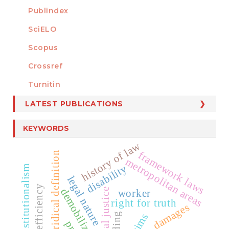
Publindex
SciELO
Scopus
Crossref
MEMBER OF
Turnitin
LATEST PUBLICATIONS
KEYWORDS
history of law
framework laws
juridical definition
metropolitan areas
disability
neo-constitutionalism
legal nature
juridical efficiency
demobilization
worker
right for truth
damages
coding