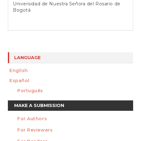
Universidad de Nuestra Señora del Rosario de
Bogotá
LANGUAGE
English
Español
Português
Make
MAKE A SUBMISSION
a
For Authors
Submission
INFORMATION
For Reviewers