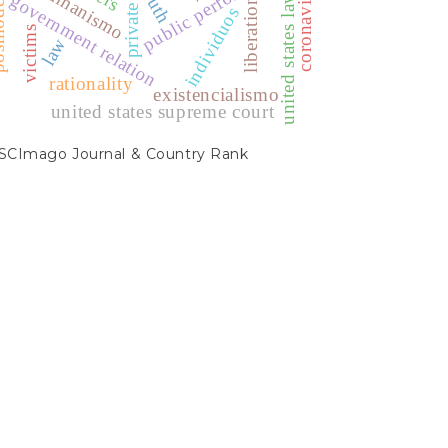
nidad.
public performance
coronavirus
humanismo
truth
government relation
united states law
liberation
individuos
victims
law
rationality
existencialismo
united states supreme court
SCIMAGO