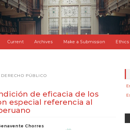
Current
Archives
Make a Submission
Ethics
DERECHO PÚBLICO
E
dición de eficacia de los
E
n especial referencia al
 peruano
M
a
Benavente Chorres