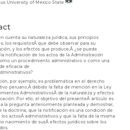
S
s University of Mexico State
t
act
n cuenta su naturaleza jurídica, sus principios
s, los requisitosÂ que debe observar para su
ación, y los efectos que produce,Â ¿se puede
 la notificación de los actos de la Administración
como un procedimiento administrativo o como una
de eficacia de
administrativos?
ción, por ejemplo, es problemática en el derecho
tivo peruano,Â debido la falta de mención en la Ley
mientos AdministrativosÂ de la naturaleza y efectos
icación. Por ello, el objetivo del presenteÂ artículo es
a la pregunta anteriormente planteada y demostrar,
de la doctrina, que la notificación es una condición de
e los actosÂ administrativos y que la falta de la misma
no nacimiento de susÂ efectos jurídicos sobre los
dos.