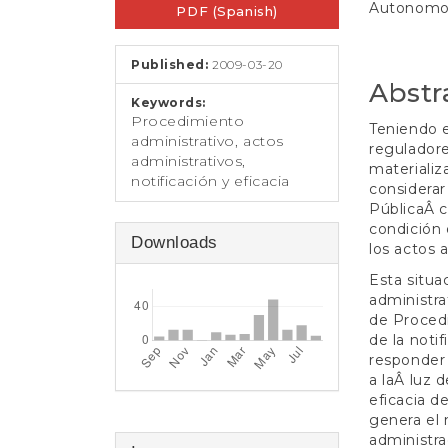
e
Autonomou
PDF (Spanish)
Sidebar
Article
n
t
Conten
S
Published:
2009-03-20
i
Abstr
d
Keywords:
e
Procedimiento
Teniendo e
b
administrativo, actos
reguladore
a
administrativos,
materializ
r
notificación y eficacia
considerar
PúblicaÂ 
condición 
Downloads
los actos 
Esta situa
administra
de Procedi
de la notif
responder 
a laÂ luz 
eficacia d
genera el 
administra