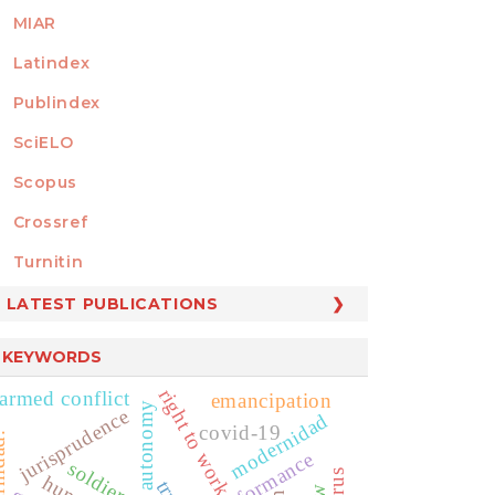
MIAR
Latindex
Publindex
SciELO
Scopus
Crossref
MEMBER OF
Turnitin
LATEST PUBLICATIONS
KEYWORDS
right to work
armed conflict
emancipation
private autonomy
jurisprudence
modernidad
covid-19
soldiers