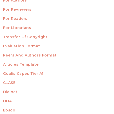
For Authors
ubmission
INFORMATION
For Reviewers
For Readers
For Librarians
Transfer Of Copyright
TEMPLATES
Evaluation Format
Peers And Authors Format
Articles Template
Qualis Capes Tier A1
INDEXED
CLASE
Dialnet
DOAJ
Ebsco