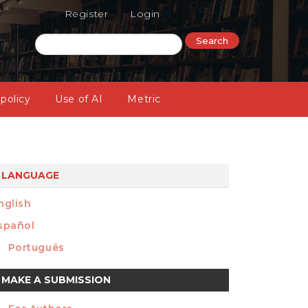
Register
Login
Search
 policy
Use of AI
Metric
LANGUAGE
nglish
spañol
Português
ake
MAKE A SUBMISSION