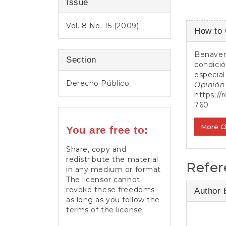
Issue
Article
Vol. 8 No. 15 (2009)
How to 
Detail
Benavent
Section
condició
especial
Derecho Público
Opinión 
https://
760
More C
You are free to:
Share, copy and
redistribute the material
Refer
in any medium or format
The licensor cannot
revoke these freedoms
Author 
as long as you follow the
terms of the license.