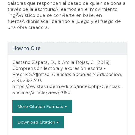
palabras que responden al deseo de quien se dona a
través de la escritura;Â leemos en el movimiento
lingÃ¼ístico que se convierte en baile, en
fuerzaÂ dionisíaca liberando el juego y el fuego de
una obra creadora.
Article
How to Cite
Details
Castaño Zapata, D., & Arcila Rojas, C. (2016).
Comprensión lectora y expresión escrita -
Fredrik SÃ¶rstad.
Ciencias Sociales Y Educación
,
5
(9), 235-240.
https://revistas.udem.edu.co/index.php/Ciencias_
Sociales/article/view/2050
More Citation Formats
Download Citation