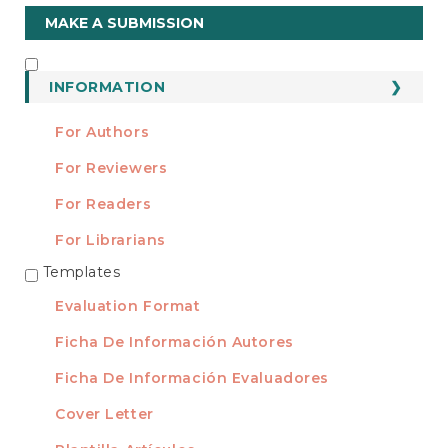
Make
MAKE A SUBMISSION
a
Submission
INFORMATION
INFORMATION
For Authors
For Reviewers
For Readers
For Librarians
Templates
TEMPLATES
Evaluation Format
Ficha De Información Autores
Ficha De Información Evaluadores
Cover Letter