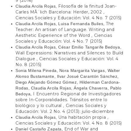
9 (2016)
Filosofía de la finitud Joan-
Claudia Arcila Rojas,
Carles MÃ¨lich Barcelona: Herder, 2002
,
Ciencias Sociales y Educación: Vol. 4 No. 7 (2015)
The
Claudia Arcila Rojas, Luisa Fernanda Builes,
Teacher: An artisan of Language. Writing and
Aesthetic Experience of the Word
Ciencias
,
Sociales y Educación: Vol. 4 No. 7 (2015)
Claudia Arcila Rojas, César Emilio Tangarife Bedoya,
Wall Expressions: Narratives and Silences to Build
Dialogue
Ciencias Sociales y Educación: Vol. 4
,
No. 8 (2015)
Sonia Milena Pineda, Nora Margarita Vargas, Walter
Alonso Bustamante, Ilvar Josué Carantón Sánchez,
Diego Alejando Gómez Gómez, Hilderman Cardona-
Rodas, Claudia Arcila Rojas, Ángela Chaverra, Pablo
I Encuentro Regional de Investigadores
Bedoya,
sobre In-Corporalidades. Tránsitos entre lo
biológico y lo cultural
Ciencias Sociales y
,
Educación: Vol. 2 No. 4 (2013): julio-diciembre
Una habitación propia
Claudia Arcila Rojas,
,
Ciencias Sociales y Educación: Vol. 4 No. 8 (2015)
End of War and
Daniel Castaño Zapata,