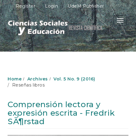
M
Register
Login
UdeM Publisher
a
i
n
Toggle
N
navigati
a
v
i
g
a
t
i
o
Home
Archives
Vol. 5 No. 9 (2016)
n
Reseñas libros
M
a
i
Comprensión lectora y
n
expresión escrita - Fredrik
C
o
SÃ¶rstad
n
t