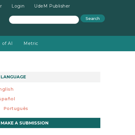
r
Login
UdeM Publisher
Search
 of AI
Metric
LANGUAGE
nglish
spañol
Português
ake
MAKE A SUBMISSION