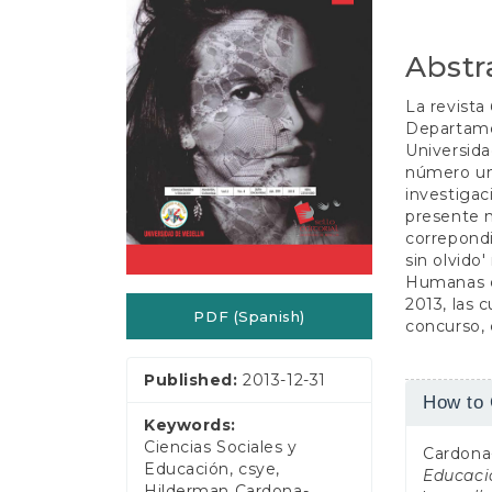
e
n
t
Abstr
S
i
La revista
d
Departame
e
Universida
b
número una
a
investigac
r
presente 
correpondi
sin olvido
Humanas d
2013, las 
PDF (Spanish)
concurso, 
Published:
2013-12-31
Article
How to 
Detail
Keywords:
Ciencias Sociales y
Cardona-
Educación, csye,
Educaci
Hilderman Cardona-