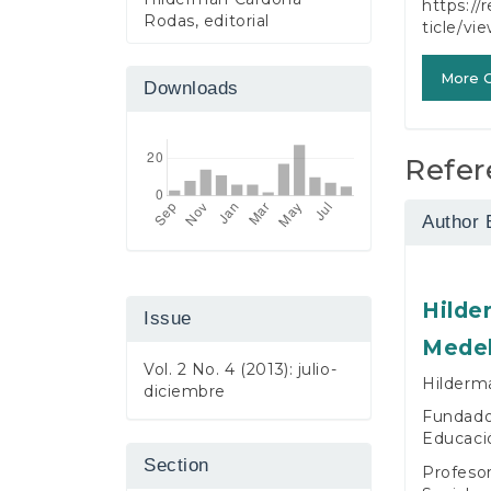
https://
Rodas, editorial
ticle/vi
More C
Downloads
Refer
Author 
Hilde
Issue
Medel
Vol. 2 No. 4 (2013): julio-
Hilderm
diciembre
Fundador
Educaci
Section
Profesor