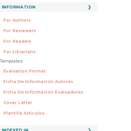
ubmission
INFORMATION
INFORMATION
For Authors
For Reviewers
For Readers
For Librarians
Templates
TEMPLATES
Evaluation Format
Ficha De Información Autores
Ficha De Información Evaluadores
Cover Letter
Plantilla Artículos.
INDEXED
INDEXED IN