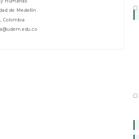
s y Humanas
dad de Medellín
n, Colombia
na@udem.edu.co