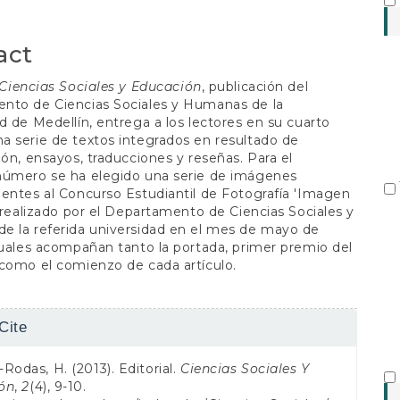
S
act
Ciencias Sociales y Educación
, publicación del
nto de Ciencias Sociales y Humanas de la
d de Medellín, entrega a los lectores en su cuarto
 serie de textos integrados en resultado de
ión, ensayos, traducciones y reseñas. Para el
número se ha elegido una serie de imágenes
entes al Concurso Estudiantil de Fotografía 'Imagen
' realizado por el Departamento de Ciencias Sociales y
e la referida universidad en el mes de mayo de
cuales acompañan tanto la portada, primer premio del
como el comienzo de cada artículo.
Cite
s
Rodas, H. (2013). Editorial.
Ciencias Sociales Y
ón
,
2
(4), 9-10.