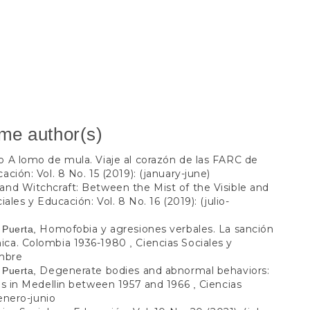
ame author(s)
ro A lomo de mula. Viaje al corazón de las FARC de
ación: Vol. 8 No. 15 (2019): (january-june)
 and Witchcraft: Between the Mist of the Visible and
iales y Educación: Vol. 8 No. 16 (2019): (julio-
Homofobia y agresiones verbales. La sanción
 Puerta,
nica. Colombia 1936-1980
Ciencias Sociales y
,
embre
Degenerate bodies and abnormal behaviors:
 Puerta,
ies in Medellin between 1957 and 1966
Ciencias
,
 enero-junio