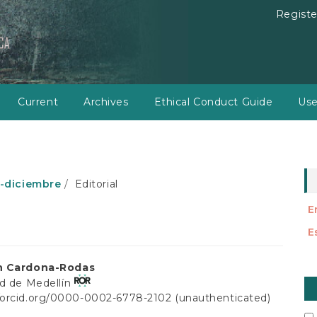
Registe
Current
Archives
Ethical Conduct Guide
Use
io-diciembre
Editorial
E
E
n Cardona-Rodas
M
ad de Medellín
a
//orcid.org/0000-0002-6778-2102 (unauthenticated)
t