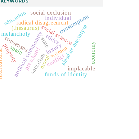
KEYWORDS
education
social exclusion
consumption
individual
radical disagreement
social science
alasdair macintyre
(thesaurus)
political community
melancholy
ethics
consensus
state
economy
luxury
property
spain
women
preschool
ltural
socialism
conflict
moral
implacable
funds of identity