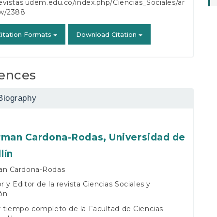
revistas.udem.edu.co/index.php/Ciencias_Sociales/ar
ew/2388
itation Formats
Download Citation
ences
Biography
rman Cardona-Rodas,
Universidad de
lín
an Cardona-Rodas
 y Editor de la revista Ciencias Sociales y
ón
 tiempo completo de la Facultad de Ciencias