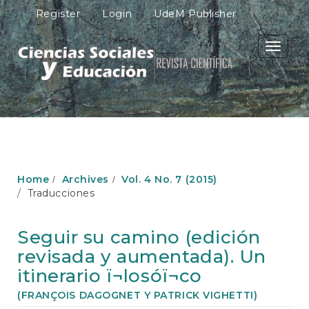
M
Register
Login
UdeM Publisher
a
i
n
Toggle
N
navigati
a
v
i
g
a
t
i
o
Home
Archives
Vol. 4 No. 7 (2015)
n
Traducciones
M
a
i
Seguir su camino (edición
n
revisada y aumentada). Un
C
o
itinerario ï¬losóï¬co
n
(FRANÇOIS DAGOGNET Y PATRICK VIGHETTI)
t