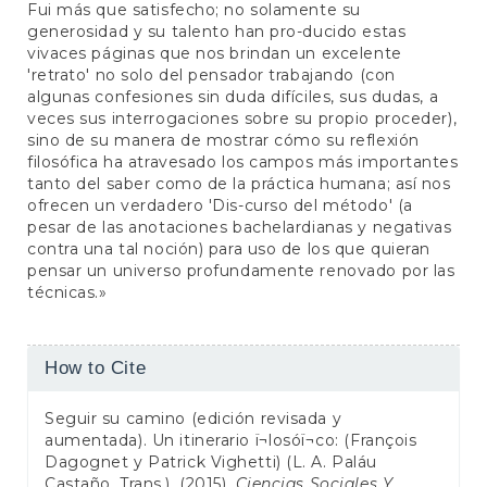
Fui más que satisfecho; no solamente su
generosidad y su talento han pro-ducido estas
vivaces páginas que nos brindan un excelente
'retrato' no solo del pensador trabajando (con
algunas confesiones sin duda difíciles, sus dudas, a
veces sus interrogaciones sobre su propio proceder),
sino de su manera de mostrar cómo su reflexión
filosófica ha atravesado los campos más importantes
tanto del saber como de la práctica humana; así nos
ofrecen un verdadero 'Dis-curso del método' (a
pesar de las anotaciones bachelardianas y negativas
contra una tal noción) para uso de los que quieran
pensar un universo profundamente renovado por las
técnicas.»
Article
How to Cite
Details
Seguir su camino (edición revisada y
aumentada). Un itinerario ï¬losóï¬co: (François
Dagognet y Patrick Vighetti) (L. A. Paláu
Castaño, Trans.). (2015).
Ciencias Sociales Y