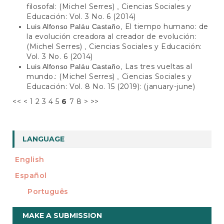
filosofal: (Michel Serres)
Ciencias Sociales y
,
Educación: Vol. 3 No. 6 (2014)
El tiempo humano: de
Luis Alfonso Paláu Castaño,
la evolución creadora al creador de evolución:
(Michel Serres)
Ciencias Sociales y Educación:
,
Vol. 3 No. 6 (2014)
Las tres vueltas al
Luis Alfonso Paláu Castaño,
mundo.: (Michel Serres)
Ciencias Sociales y
,
Educación: Vol. 8 No. 15 (2019): (january-june)
<<
<
1
2
3
4
5
6
7
8
>
>>
LANGUAGE
English
Español
Português
Make
MAKE A SUBMISSION
a