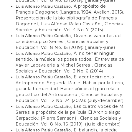
Educación: Vol. 8 No. 15 (2019): (january-june)
A propósito de
Luis Alfonso Palau Castaño,
François Dagognet (Langres, 1924, Avallon, 2015).
Presentación de la bio-bibliografía de François
Dagognet, Luis Alfonso Palau Castaño
Ciencias
,
Sociales y Educación: Vol. 4 No. 7 (2015)
Diversas variantes del
Luis Alfonso Paláu Castaño,
caleidoscópico Serres
Ciencias Sociales y
,
Educación: Vol. 8 No. 15 (2019): (january-june)
Al no tener ningún
Luis Alfonso Paláu Castaño,
sentido, la música los posee todos.: Entrevista de
Xavier Lacavalerie a Michel Serres
Ciencias
,
Sociales y Educación: Vol. 3 No. 6 (2014)
El acontecimiento
Luis Alfonso Paláu Castaño,
Antropoceno. Segunda Parte. Hablar por la tierra,
guiar la humanidad. Hacer añicos el gran relato
geocrático del Antropoceno
Ciencias Sociales y
,
Educación: Vol. 12 No. 24 (2023): (July-december)
Las cuatro voces de M.
Luis Alfonso Paláu Castaño,
Serres: a propósito de la película El Archipiélago
Carpaccio.: (Pierre Samson)
Ciencias Sociales y
,
Educación: Vol. 8 No. 16 (2019): (julio-diciembre)
El balancín, la piedra
Luis Alfonso Paláu Castaño,