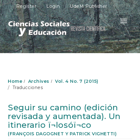
M
Register
Login
UdeM Publisher
a
i
n
Toggle
N
navigati
a
v
i
g
a
t
i
o
Home
Archives
Vol. 4 No. 7 (2015)
n
Traducciones
M
a
i
Seguir su camino (edición
n
revisada y aumentada). Un
C
o
itinerario ï¬losóï¬co
n
(FRANÇOIS DAGOGNET Y PATRICK VIGHETTI)
t