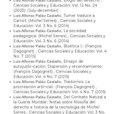
Elogio del desecho
Luis Alfonso Paláu Castaño,
,
Ciencias Sociales y Educación: Vol. 12 No. 24
(2023): (July-december)
Turner traduce a
Luis Alfonso Paláu Castaño,
Carnot: (Michel Serres)
Ciencias Sociales y
,
Educación: Vol. 3 No. 6 (2014)
La sociedad
Luis Alfonso Paláu Castaño,
pedagógica: (Michel Serres)
Ciencias Sociales y
,
Educación: Vol. 3 No. 6 (2014)
Bioética I.: (François
Luis Alfonso Paláu Castaño,
Dagognet)
Ciencias Sociales y Educación: Vol. 4
,
No. 7 (2015)
Ensayo de
Luis Alfonso Paláu Castaño,
autojustiï¬cación. Dispersión y recentramiento:
(François Dagognet)
Ciencias Sociales y
,
Educación: Vol. 4 No. 7 (2015)
Trastornos. La
Luis Alfonso Paláu Castaño,
procreación artiï¬cial.: (François Dagognet)
,
Ciencias Sociales y Educación: Vol. 4 No. 7 (2015)
Del Contrato Natural a
Luis Alfonso Paláu Castaño,
la Guerra Mundial.: Notas sobre filosofía del
derecho e historia de la tecnología de Michel
Serres
Ciencias Sociales y Educación: Vol. 3 No.
,