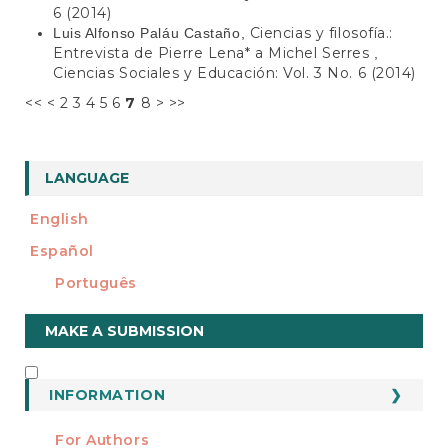
6 (2014)
Ciencias y filosofía.:
Luis Alfonso Paláu Castaño,
Entrevista de Pierre Lena* a Michel Serres
,
Ciencias Sociales y Educación: Vol. 3 No. 6 (2014)
<<
<
2
3
4
5
6
7
8
>
>>
LANGUAGE
English
Español
Português
Make
MAKE A SUBMISSION
a
Submission
INFORMATION
INFORMATION
For Authors