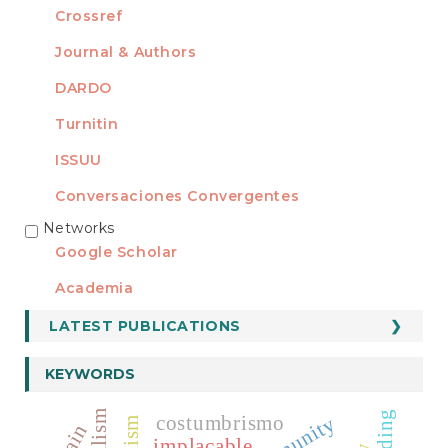
Crossref
Journal & Authors
DARDO
Turnitin
ISSUU
Conversaciones Convergentes
Networks
REDES
Google Scholar
Academia
LATEST PUBLICATIONS
KEYWORDS
reading
costumbrismo
spain
implacable