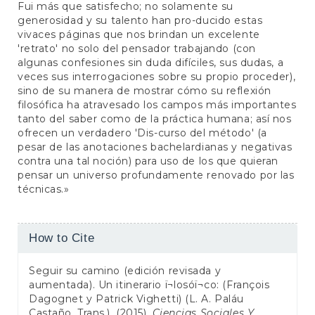
Fui más que satisfecho; no solamente su
generosidad y su talento han pro-ducido estas
vivaces páginas que nos brindan un excelente
'retrato' no solo del pensador trabajando (con
algunas confesiones sin duda difíciles, sus dudas, a
veces sus interrogaciones sobre su propio proceder),
sino de su manera de mostrar cómo su reflexión
filosófica ha atravesado los campos más importantes
tanto del saber como de la práctica humana; así nos
ofrecen un verdadero 'Dis-curso del método' (a
pesar de las anotaciones bachelardianas y negativas
contra una tal noción) para uso de los que quieran
pensar un universo profundamente renovado por las
técnicas.»
Article
How to Cite
Details
Seguir su camino (edición revisada y
aumentada). Un itinerario ï¬losóï¬co: (François
Dagognet y Patrick Vighetti) (L. A. Paláu
Castaño, Trans.). (2015).
Ciencias Sociales Y