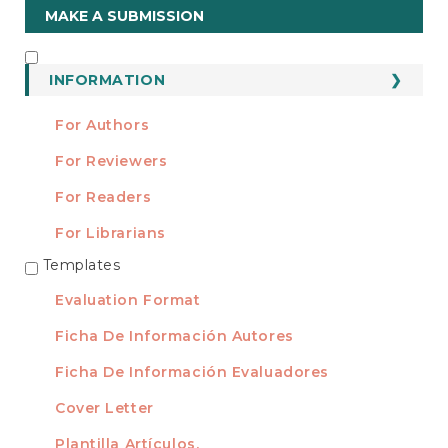
Make
MAKE A SUBMISSION
a
Submission
INFORMATION
INFORMATION
For Authors
For Reviewers
For Readers
For Librarians
Templates
TEMPLATES
Evaluation Format
Ficha De Información Autores
Ficha De Información Evaluadores
Cover Letter
Plantilla Artículos.