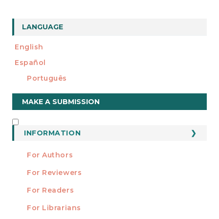
LANGUAGE
English
Español
Português
Make
MAKE A SUBMISSION
a
Submission
INFORMATION
INFORMATION
For Authors
For Reviewers
For Readers
For Librarians