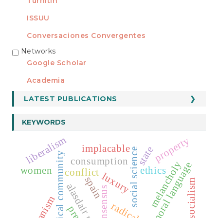
Turnitin
ISSUU
Conversaciones Convergentes
Networks
REDES
Google Scholar
Academia
LATEST PUBLICATIONS
KEYWORDS
liberalism
property
implacable
state
social science
political community
consumption
melancholy
moral language
women
ethics
conflict
luxury
spain
socialism
consensus
hispanism