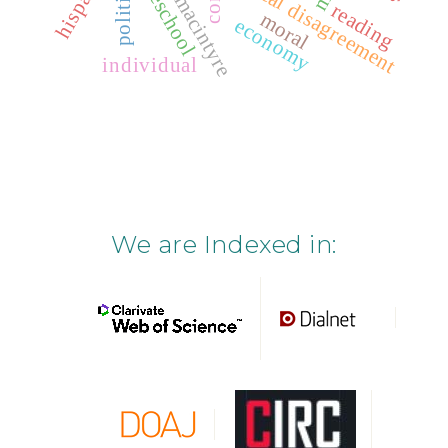
alasdair macintyre
radical disagreement
preschool
reading
moral
economy
individual
We are Indexed in: