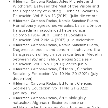
Jules Michelet and
Hilderman Cardona-Rodas,
Witchcraft: Between the Mist of the Visible and
the Corporeality of Writing
Ciencias Sociales y
,
Educación: Vol. 8 No. 16 (2019): (julio-diciembre)
Hilderman Cardona-Rodas, Natalia Sánchez Puerta,
Homofobia y agresiones verbales. La sanción por
transgredir la masculinidad hegemónica.
Colombia 1936-1980
Ciencias Sociales y
,
Educación: Vol. 2 No. 4 (2013): julio-diciembre
Hilderman Cardona-Rodas, Natalia Sánchez Puerta,
Degenerate bodies and abnormal behaviors: the
transgression of legitimate sexualities in Medellin
between 1957 and 1966
Ciencias Sociales y
,
Educación: Vol. 1 No. 1 (2012): enero-junio
Editorial
Ciencias
Hilderman Cardona-Rodas,
,
Sociales y Educación: Vol. 10 No. 20 (2021): (july-
december)
Editorial
Ciencias
Hilderman Cardona-Rodas,
,
Sociales y Educación: Vol. 11 No. 21 (2022):
(january-june)
Arte, biología y
Hilderman Cardona-Rodas,
naturaleza Algunas reflexiones sobre una
estética de las formas en Kunstformen der Natur