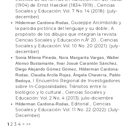
(1904) de Ernst Haeckel (1834-1919)
Ciencias
,
Sociales y Educación: Vol. 7 No. 14 (2018): (july-
december)
Giuseppe Arcimboldo y
Hilderman Cardona-Rodas,
la parodia pictórica del lenguaje y su doble.: A
propósito de los dibujos que integran la revista
Ciencias Sociales y Educación n.Âº 20
Ciencias
,
Sociales y Educación: Vol. 10 No. 20 (2021): (july-
december)
Sonia Milena Pineda, Nora Margarita Vargas, Walter
Alonso Bustamante, Ilvar Josué Carantón Sánchez,
Diego Alejando Gómez Gómez, Hilderman Cardona-
Rodas, Claudia Arcila Rojas, Ángela Chaverra, Pablo
I Encuentro Regional de Investigadores
Bedoya,
sobre In-Corporalidades. Tránsitos entre lo
biológico y lo cultural
Ciencias Sociales y
,
Educación: Vol. 2 No. 4 (2013): julio-diciembre
Editorial
Ciencias
Hilderman Cardona-Rodas,
,
Sociales y Educación: Vol. 11 No. 22 (2022): (July-
December)
1
2
3
4
>
>>