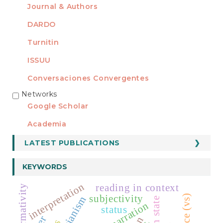
Journal & Authors
DARDO
Turnitin
ISSUU
Conversaciones Convergentes
Networks
REDES
Google Scholar
Academia
LATEST PUBLICATIONS
KEYWORDS
interpretation
reading in context
subjectivity
narration
status