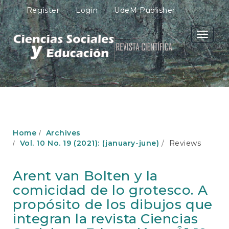
M
Register
Login
UdeM Publisher
a
i
n
Toggle
N
navigati
a
v
i
g
a
t
i
o
Home
Archives
n
Vol. 10 No. 19 (2021): (january-june)
Reviews
M
a
i
Arent van Bolten y la
n
comicidad de lo grotesco. A
C
o
propósito de los dibujos que
n
integran la revista Ciencias
t