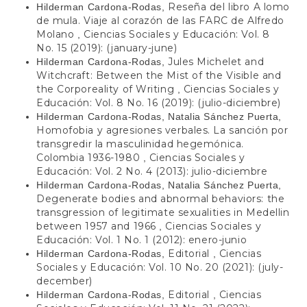
Reseña del libro A lomo
Hilderman Cardona-Rodas,
de mula. Viaje al corazón de las FARC de Alfredo
Molano
Ciencias Sociales y Educación: Vol. 8
,
No. 15 (2019): (january-june)
Jules Michelet and
Hilderman Cardona-Rodas,
Witchcraft: Between the Mist of the Visible and
the Corporeality of Writing
Ciencias Sociales y
,
Educación: Vol. 8 No. 16 (2019): (julio-diciembre)
Hilderman Cardona-Rodas, Natalia Sánchez Puerta,
Homofobia y agresiones verbales. La sanción por
transgredir la masculinidad hegemónica.
Colombia 1936-1980
Ciencias Sociales y
,
Educación: Vol. 2 No. 4 (2013): julio-diciembre
Hilderman Cardona-Rodas, Natalia Sánchez Puerta,
Degenerate bodies and abnormal behaviors: the
transgression of legitimate sexualities in Medellin
between 1957 and 1966
Ciencias Sociales y
,
Educación: Vol. 1 No. 1 (2012): enero-junio
Editorial
Ciencias
Hilderman Cardona-Rodas,
,
Sociales y Educación: Vol. 10 No. 20 (2021): (july-
december)
Editorial
Ciencias
Hilderman Cardona-Rodas,
,