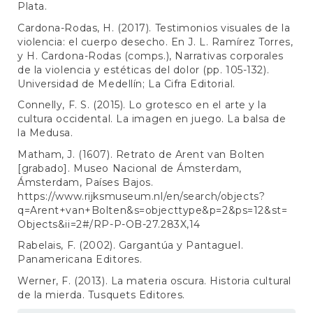
Plata.
Cardona-Rodas, H. (2017). Testimonios visuales de la
violencia: el cuerpo desecho. En J. L. Ramírez Torres,
y H. Cardona-Rodas (comps.), Narrativas corporales
de la violencia y estéticas del dolor (pp. 105-132).
Universidad de Medellín; La Cifra Editorial.
Connelly, F. S. (2015). Lo grotesco en el arte y la
cultura occidental. La imagen en juego. La balsa de
la Medusa.
Matham, J. (1607). Retrato de Arent van Bolten
[grabado]. Museo Nacional de Ámsterdam,
Ámsterdam, Países Bajos.
https://www.rijksmuseum.nl/en/search/objects?
q=Arent+van+Bolten&s=objecttype&p=2&ps=12&st=
Objects&ii=2#/RP-P-OB-27.283X,14
Rabelais, F. (2002). Gargantúa y Pantaguel.
Panamericana Editores.
Werner, F. (2013). La materia oscura. Historia cultural
de la mierda. Tusquets Editores.