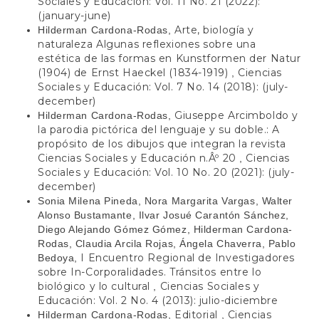
Sociales y Educación: Vol. 11 No. 21 (2022):
(january-june)
Arte, biología y
Hilderman Cardona-Rodas,
naturaleza Algunas reflexiones sobre una
estética de las formas en Kunstformen der Natur
(1904) de Ernst Haeckel (1834-1919)
Ciencias
,
Sociales y Educación: Vol. 7 No. 14 (2018): (july-
december)
Giuseppe Arcimboldo y
Hilderman Cardona-Rodas,
la parodia pictórica del lenguaje y su doble.: A
propósito de los dibujos que integran la revista
Ciencias Sociales y Educación n.Âº 20
Ciencias
,
Sociales y Educación: Vol. 10 No. 20 (2021): (july-
december)
Sonia Milena Pineda, Nora Margarita Vargas, Walter
Alonso Bustamante, Ilvar Josué Carantón Sánchez,
Diego Alejando Gómez Gómez, Hilderman Cardona-
Rodas, Claudia Arcila Rojas, Ángela Chaverra, Pablo
I Encuentro Regional de Investigadores
Bedoya,
sobre In-Corporalidades. Tránsitos entre lo
biológico y lo cultural
Ciencias Sociales y
,
Educación: Vol. 2 No. 4 (2013): julio-diciembre
Editorial
Ciencias
Hilderman Cardona-Rodas,
,