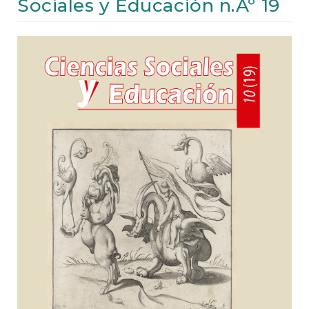
Sociales y Educación n.Âº 19
e
n
t
Article
S
i
Sidebar
d
e
b
a
r