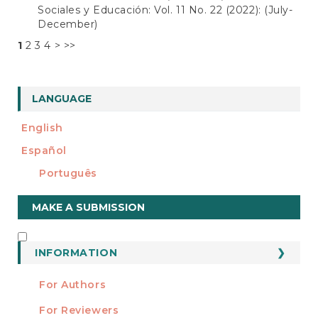
Sociales y Educación: Vol. 11 No. 22 (2022): (July-
December)
1
2
3
4
>
>>
LANGUAGE
English
Español
Português
Make
MAKE A SUBMISSION
a
Submission
INFORMATION
INFORMATION
For Authors
For Reviewers