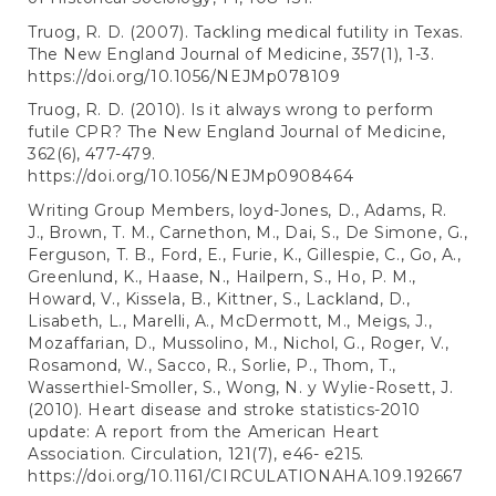
Truog, R. D. (2007). Tackling medical futility in Texas.
The New England Journal of Medicine, 357(1), 1-3.
https://doi.org/10.1056/NEJMp078109
Truog, R. D. (2010). Is it always wrong to perform
futile CPR? The New England Journal of Medicine,
362(6), 477-479.
https://doi.org/10.1056/NEJMp0908464
Writing Group Members, loyd-Jones, D., Adams, R.
J., Brown, T. M., Carnethon, M., Dai, S., De Simone, G.,
Ferguson, T. B., Ford, E., Furie, K., Gillespie, C., Go, A.,
Greenlund, K., Haase, N., Hailpern, S., Ho, P. M.,
Howard, V., Kissela, B., Kittner, S., Lackland, D.,
Lisabeth, L., Marelli, A., McDermott, M., Meigs, J.,
Mozaffarian, D., Mussolino, M., Nichol, G., Roger, V.,
Rosamond, W., Sacco, R., Sorlie, P., Thom, T.,
Wasserthiel-Smoller, S., Wong, N. y Wylie-Rosett, J.
(2010). Heart disease and stroke statistics-2010
update: A report from the American Heart
Association. Circulation, 121(7), e46- e215.
https://doi.org/10.1161/CIRCULATIONAHA.109.192667