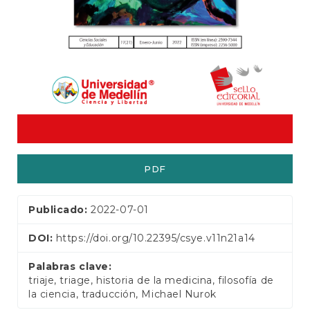
e
r
a
l
PDF
Publicado:
2022-07-01
DOI:
https://doi.org/10.22395/csye.v11n21a14
Palabras clave:
triaje, triage, historia de la medicina, filosofía de
la ciencia, traducción, Michael Nurok