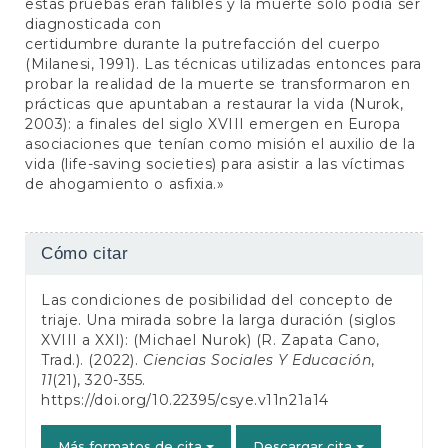
estas pruebas eran falibles y la muerte solo podía ser
diagnosticada con
certidumbre durante la putrefacción del cuerpo
(Milanesi, 1991). Las técnicas utilizadas entonces para
probar la realidad de la muerte se transformaron en
prácticas que apuntaban a restaurar la vida (Nurok,
2003): a finales del siglo XVIII emergen en Europa
asociaciones que tenían como misión el auxilio de la
vida (life-saving societies) para asistir a las víctimas
de ahogamiento o asfixia.»
Detalles
Cómo citar
del
Las condiciones de posibilidad del concepto de
artículo
triaje. Una mirada sobre la larga duración (siglos
XVIII a XXI): (Michael Nurok) (R. Zapata Cano,
Trad.). (2022).
Ciencias Sociales Y Educación
,
11
(21), 320-355.
https://doi.org/10.22395/csye.v11n21a14
Más formatos de cita
Descargar cita