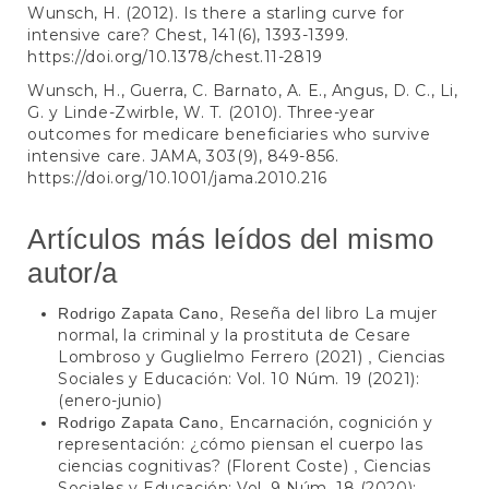
Wunsch, H. (2012). Is there a starling curve for
intensive care? Chest, 141(6), 1393-1399.
https://doi.org/10.1378/chest.11-2819
Wunsch, H., Guerra, C. Barnato, A. E., Angus, D. C., Li,
G. y Linde-Zwirble, W. T. (2010). Three-year
outcomes for medicare beneficiaries who survive
intensive care. JAMA, 303(9), 849-856.
https://doi.org/10.1001/jama.2010.216
Artículos más leídos del mismo
autor/a
Reseña del libro La mujer
Rodrigo Zapata Cano,
normal, la criminal y la prostituta de Cesare
Lombroso y Guglielmo Ferrero (2021)
Ciencias
,
Sociales y Educación: Vol. 10 Núm. 19 (2021):
(enero-junio)
Encarnación, cognición y
Rodrigo Zapata Cano,
representación: ¿cómo piensan el cuerpo las
ciencias cognitivas? (Florent Coste)
Ciencias
,
Sociales y Educación: Vol. 9 Núm. 18 (2020):