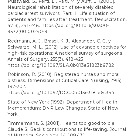
Pusswald, G., Fertl, E., Faltl, M. y Auff, E. (2000).
Neurological rehabilitation of severely disabled
cardiac arrest survivors. Part II. Life situation of
patients and families after treatment. Resuscitation,
47(3), 241-248.
https://doi.org/10.1016/s0300-
9572(00)00240-9
Redmann, A. J., Brasel, K. J., Alexander, C. G. y
Schwarze, M. L. (2012). Use of advance directives for
high-risk operations: A national survey of surgeons.
Annals of Surgery, 255(3), 418-423.
https://doi.org/10.1097/SLA.0b013e31823b6782
Robinson, R. (2010). Registered nurses and moral
distress. Dimensions of Critical Care Nursing, 29(5),
197-202.
https://doi.org/10.1097/DCC.0b013e3181e6c344
State of New York (1992). Department of Health
Memorandum: DNR Law Changes, State of New
York.
Timmermans, S. (2001). Hearts too good to die:
Claude S. Beck’s contributions to life-saving. Journal
of Historical Sociology, 14, 108-131.