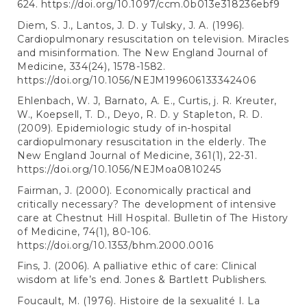
624.
https://doi.org/10.1097/ccm.0b013e318236ebf9
Diem, S. J., Lantos, J. D. y Tulsky, J. A. (1996).
Cardiopulmonary resuscitation on television. Miracles
and misinformation. The New England Journal of
Medicine, 334(24), 1578-1582.
https://doi.org/10.1056/NEJM199606133342406
Ehlenbach, W. J, Barnato, A. E., Curtis, j. R. Kreuter,
W., Koepsell, T. D., Deyo, R. D. y Stapleton, R. D.
(2009). Epidemiologic study of in-hospital
cardiopulmonary resuscitation in the elderly. The
New England Journal of Medicine, 361(1), 22-31.
https://doi.org/10.1056/NEJMoa0810245
Fairman, J. (2000). Economically practical and
critically necessary? The development of intensive
care at Chestnut Hill Hospital. Bulletin of The History
of Medicine, 74(1), 80-106.
https://doi.org/10.1353/bhm.2000.0016
Fins, J. (2006). A palliative ethic of care: Clinical
wisdom at life’s end. Jones & Bartlett Publishers.
Foucault, M. (1976). Histoire de la sexualité I. La