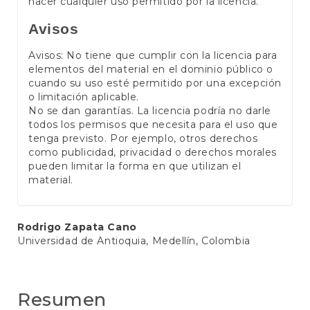
hacer cualquier uso permitido por la licencia.
Avisos
Avisos: No tiene que cumplir con la licencia para
elementos del material en el dominio público o
cuando su uso esté permitido por una excepción
o limitación aplicable.
No se dan garantías. La licencia podría no darle
todos los permisos que necesita para el uso que
tenga previsto. Por ejemplo, otros derechos
como publicidad, privacidad o derechos morales
pueden limitar la forma en que utilizan el
material.
Contenido
Rodrigo Zapata Cano
Universidad de Antioquia, Medellín, Colombia
principal
del
artículo
Resumen