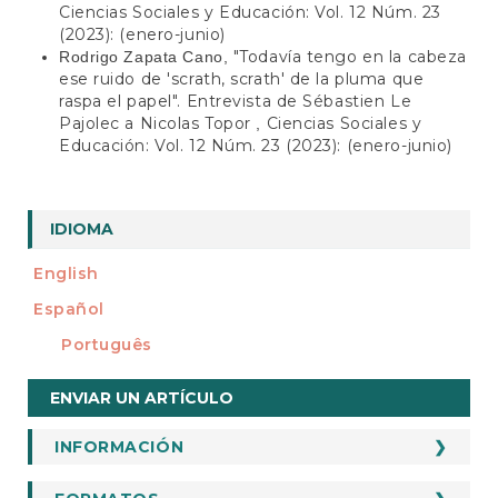
Ciencias Sociales y Educación: Vol. 12 Núm. 23
(2023): (enero-junio)
"Todavía tengo en la cabeza
Rodrigo Zapata Cano,
ese ruido de 'scrath, scrath' de la pluma que
raspa el papel". Entrevista de Sébastien Le
Pajolec a Nicolas Topor
Ciencias Sociales y
,
Educación: Vol. 12 Núm. 23 (2023): (enero-junio)
IDIOMA
English
Español
Português
Enviar
ENVIAR UN ARTÍCULO
un
artículo
INFORMACIÓN
INFORMACION
Para Autores