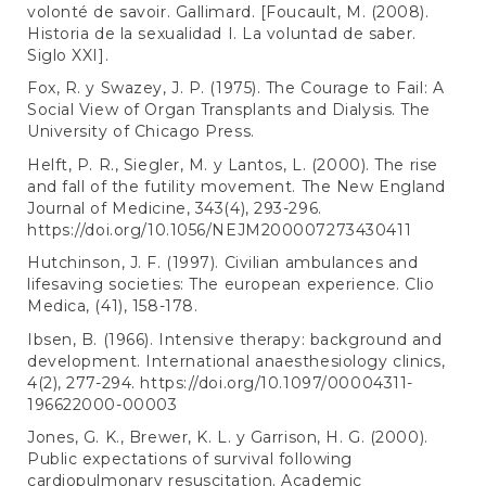
volonté de savoir. Gallimard. [Foucault, M. (2008).
Historia de la sexualidad I. La voluntad de saber.
Siglo XXI].
Fox, R. y Swazey, J. P. (1975). The Courage to Fail: A
Social View of Organ Transplants and Dialysis. The
University of Chicago Press.
Helft, P. R., Siegler, M. y Lantos, L. (2000). The rise
and fall of the futility movement. The New England
Journal of Medicine, 343(4), 293-296.
https://doi.org/10.1056/NEJM200007273430411
Hutchinson, J. F. (1997). Civilian ambulances and
lifesaving societies: The european experience. Clio
Medica, (41), 158-178.
Ibsen, B. (1966). Intensive therapy: background and
development. International anaesthesiology clinics,
4(2), 277-294.
https://doi.org/10.1097/00004311-
196622000-00003
Jones, G. K., Brewer, K. L. y Garrison, H. G. (2000).
Public expectations of survival following
cardiopulmonary resuscitation. Academic