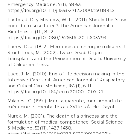
Emergency Medicine, 7(1), 48-53.
https://doi.org/10.1111/j.1553-2712.2000.tb01891.x
Lantos, J. D. y Meadow, W. L. (2011). Should the 'slow
code' be resuscitated?. The American Journal of
Bioethics, 11(11), 8-12.
https://doi.org/10.1080/15265161.2011.603793
Larrey, D. J. (1812). Mémoires de chirurgie militaire. J.
Smith Lock, M. (2002). Twice Dead: Organ
Transplants and the Reinvention of Death. University
of California Press.
Luce, J. M. (2010). End-of-life decision making in the
Intensive Care Unit. American Journal of Respiratory
and Critical Care Medicine, 182(1), 6-11.
https://doi.org/10.1164/rccm.201001-0071CI
Milanesi, C. (1991). Mort apparente, mort imparfaite:
médecine et mentalités au XVIIe siÃ¨cle. Payot.
Nurok, M. (2001). The death of a princess and the
formulation of medical competence. Social Science
& Medicine, 53(11), 1427-1438.
https://doi.org/10.1016/s0277-9536(00)00407-x