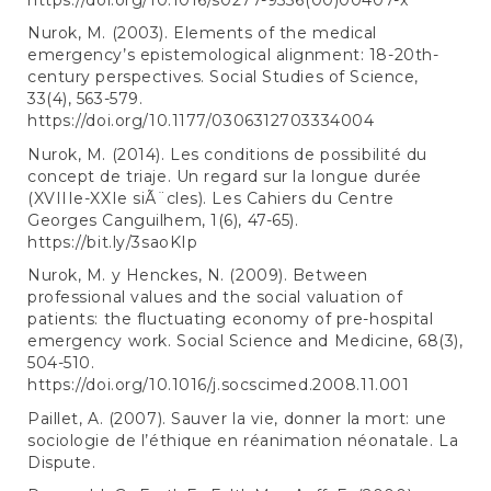
Nurok, M. (2003). Elements of the medical
emergency’s epistemological alignment: 18-20th-
century perspectives. Social Studies of Science,
33(4), 563-579.
https://doi.org/10.1177/0306312703334004
Nurok, M. (2014). Les conditions de possibilité du
concept de triaje. Un regard sur la longue durée
(XVIIIe-XXIe siÃ¨cles). Les Cahiers du Centre
Georges Canguilhem, 1(6), 47-65).
https://bit.ly/3saoKIp
Nurok, M. y Henckes, N. (2009). Between
professional values and the social valuation of
patients: the fluctuating economy of pre-hospital
emergency work. Social Science and Medicine, 68(3),
504-510.
https://doi.org/10.1016/j.socscimed.2008.11.001
Paillet, A. (2007). Sauver la vie, donner la mort: une
sociologie de l’éthique en réanimation néonatale. La
Dispute.