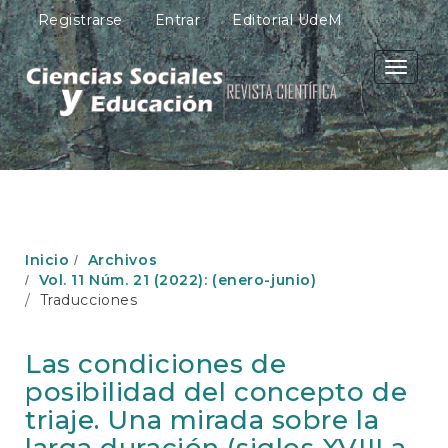
N
Registrarse
Entrar
Editorial UdeM
a
v
e
Toggle
g
navigati
a
c
i
ó
n
p
r
i
Inicio
Archivos
n
Vol. 11 Núm. 21 (2022): (enero-junio)
c
Traducciones
i
p
a
Las condiciones de
l
posibilidad del concepto de
C
o
triaje. Una mirada sobre la
n