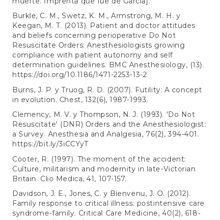
muerte. Imprenta que fue de García].
Burkle, C. M., Swetz, K. M., Armstrong, M. H. y
Keegan, M. T. (2013). Patient and doctor attitudes
and beliefs concerning perioperative Do Not
Resuscitate Orders: Anesthesiologists growing
compliance with patient autonomy and self
determination guidelines. BMC Anesthesiology, (13).
https://doi.org/10.1186/1471-2253-13-2
Burns, J. P. y Truog, R. D. (2007). Futility: A concept
in evolution. Chest, 132(6), 1987-1993.
Clemency, M. V. y Thompson, N. J. (1993). 'Do Not
Resuscitate' (DNR) Orders and the Anesthesiologist:
a Survey. Anesthesia and Analgesia, 76(2), 394-401.
https://bit.ly/3iCCYyT
Cooter, R. (1997). The moment of the accident:
Culture, militarism and modernity in late-Victorian
Britain. Clio Medica, 41, 107-157.
Davidson, J. E., Jones, C. y Bienvenu, J. O. (2012).
Family response to critical illness: postintensive care
syndrome-family. Critical Care Medicine, 40(2), 618-