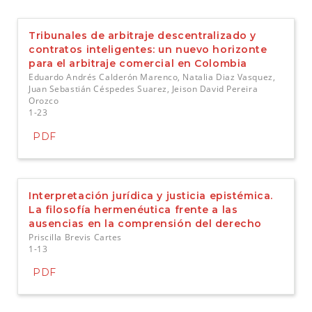
t
e
n
Tribunales de arbitraje descentralizado y
i
contratos inteligentes: un nuevo horizonte
d
para el arbitraje comercial en Colombia
o
Eduardo Andrés Calderón Marenco, Natalia Diaz Vasquez,
p
Juan Sebastián Céspedes Suarez, Jeison David Pereira
r
Orozco
i
1-23
n
PDF
c
i
p
a
Interpretación jurídica y justicia epistémica.
l
La filosofía hermenéutica frente a las
B
ausencias en la comprensión del derecho
a
Priscilla Brevis Cartes
r
1-13
r
a
PDF
l
a
t