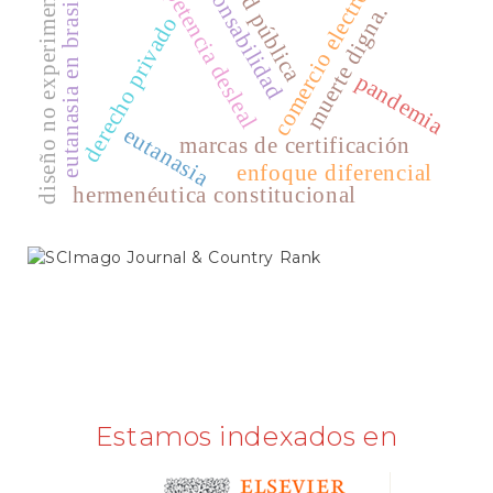
comercio electrónico
competencia desleal
responsabilidad
salud pública
diseño no experimental
eutanasia en brasil
muerte digna.
Latindex
derecho privado
Publindex
pandemia
SciELO
Scopus
eutanasia
marcas de certificación
enfoque diferencial
hermenéutica constitucional
SCIMAGO
Estamos indexados en